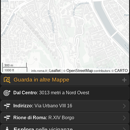
300 m
1000 ft
info.roma.it |
| ©
contributors ©
Leaflet
OpenStreetMap
CARTO
Guarda in altre Mappe
Dal Centro
: 3013 metri a Nord Ovest
Indirizzo:
Via Urbano VIII 16
Rione
di Roma:
R.XIV Borgo
Esplora
nelle vicinanze