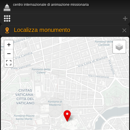
centro internazionale di animazione missionaria
Localizza monumento
+
−