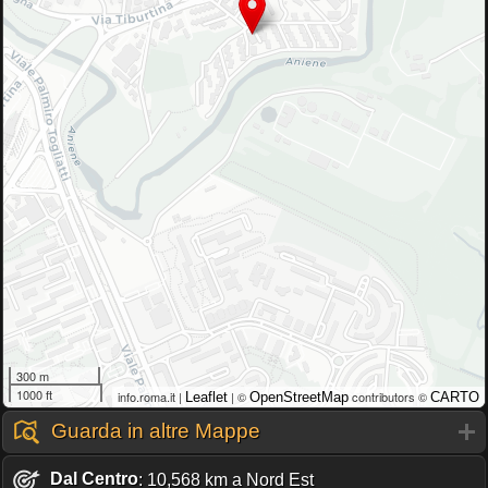
300 m
1000 ft
info.roma.it |
| ©
contributors ©
Leaflet
OpenStreetMap
CARTO
Guarda in altre Mappe
Dal Centro
: 10,568 km a Nord Est