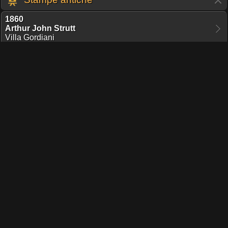
1860
Arthur John Strutt
Villa Gordiani
1854
John Gadsby Chapman
Excavations on a roman Campagna
1844
Ippolito Caffi
Festa degli artisti a Tor de' Schiavi
1792
Johann Christian Reinhart
Avanzo d'un sepulcro a via Prenestina
1756
Giovan Battista Piranesi
Tor de Schiavi
Le Antichità Romane - Tomo II
1745
Resti dei templi fuori da porta Maggiore
Varie vedute di Roma antica, e moderna