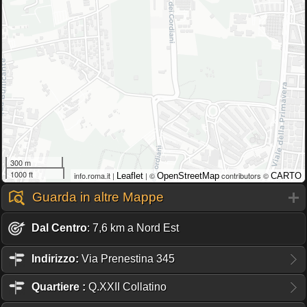
300 m
1000 ft
info.roma.it |
| ©
contributors ©
Leaflet
OpenStreetMap
CARTO
Guarda in altre Mappe
Dal Centro
: 7,6 km a Nord Est
Indirizzo:
Via Prenestina 345
Quartiere
:
Q.XXII Collatino