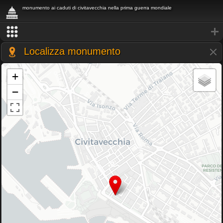
monumento ai caduti di civitavecchia nella prima guerra mondiale
Localizza monumento
+
−