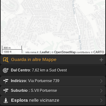
300 m
1000 ft
info.roma.it |
| ©
contributors ©
Leaflet
OpenStreetMap
CARTO
Guarda in altre Mappe
Dal Centro
: 7,62 km a Sud Ovest
Indirizzo:
Via Portuense 739
Suburbio
:
S.VII Portuense
Esplora
nelle vicinanze