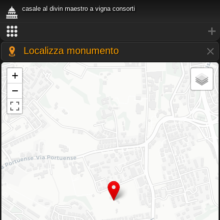
casale al divin maestro a vigna consorti
Localizza monumento
+
−