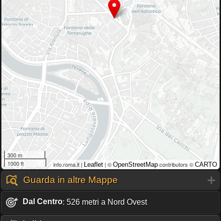
300 m
1000 ft
info.roma.it |
| ©
contributors ©
Leaflet
OpenStreetMap
CARTO
Guarda in altre Mappe
Dal Centro
: 526 metri a Nord Ovest