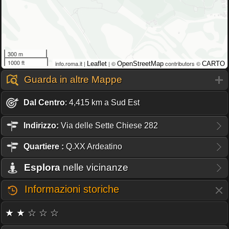
300 m
1000 ft
info.roma.it |
| ©
contributors ©
Leaflet
OpenStreetMap
CARTO
Guarda in altre Mappe
Dal Centro
: 4,415 km a Sud Est
Indirizzo:
Via delle Sette Chiese 282
Quartiere
:
Q.XX Ardeatino
Esplora
nelle vicinanze
Informazioni storiche
★ ★ ☆ ☆ ☆