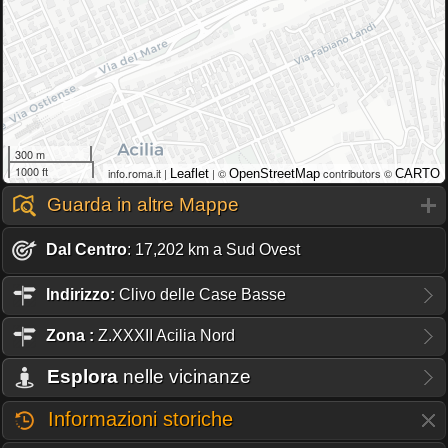
300 m
1000 ft
info.roma.it |
| ©
contributors ©
Leaflet
OpenStreetMap
CARTO
Guarda in altre Mappe
Dal Centro
: 17,202 km a Sud Ovest
Indirizzo:
Clivo delle Case Basse
Zona
:
Z.XXXII Acilia Nord
Esplora
nelle vicinanze
Informazioni storiche