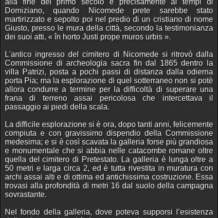
alla fine del primo secolo e precisamente ai tempi di
Domiziano, quando Nicomede prete sarebbe stato
martirizzato e sepolto poi nel predio di un cristiano di nome
Giusto, presso le mura della città, secondo la testimonianza
dei suoi atti, « în horto Justi prope muros urbis ».
L'antico ingresso del cimitero di Nicomede si ritrovò dalla
Commissione di archeologia sacra fin dal 1865 dentro la
villa Patrizi, posta a pochi passi di distanza dalla odierna
porta Pia; ma la esplorazione di quel sotterraneo non si potè
allora condurre a termine per la difficoltà di superare una
frana di terreno assai pericolosa che intercettava il
passaggio ai piedi della scala.
La difficile esplorazione si è ora, dopo tanti anni, felicemente
compiuta e con gravissimo dispendio della Commissione
medesima; e si è così scavata la galleria forse più grandiosa
e monumentale che si abbia nelle catacombe romane oltre
quella del cimitero di Pretestato. La galleria è lunga oltre a
50 metri e larga circa 2, ed è tutta rivestita in muratura con
archi assai alti e di ottima ed antichissima costruzione. Essa
trovasi alla profondità di metri 16 dal suolo della campagna
sovrastante.
Nel fondo della galleria, dove poteva supporsi l’esistenza