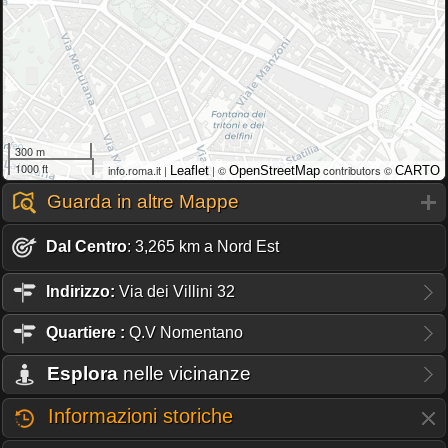
300 m
1000 ft
info.roma.it |
| ©
contributors ©
Leaflet
OpenStreetMap
CARTO
Guarda in altre Mappe
Dal Centro
: 3,265 km a Nord Est
Indirizzo:
Via dei Villini 32
Quartiere
:
Q.V Nomentano
Esplora
nelle vicinanze
Informazioni storiche