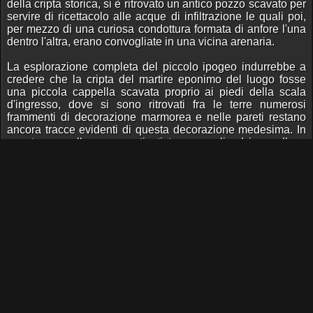
della cripta storica, si è ritrovato un antico pozzo scavato per
servire di ricettacolo alle acque di infiltrazione le quali poi,
per mezzo di una curiosa condottura formata di anfore l'una
dentro l'altra, erano convogliate in una vicina arenaria.
La esplorazione completa del piccolo ipogeo indurrebbe a
credere che la cripta del martire eponimo del luogo fosse
una piccola cappella scavata proprio ai piedi della scala
d'ingresso, dove si sono ritrovati fra le terre numerosi
frammenti di decorazione marmorea e nelle pareti restano
ancora tracce evidenti di questa decorazione medesima. In
questa cappella sono praticati tre arcosoli ed in quello a
destra entrando, dopo aver lavato bene l'intonaco, io ho
potuto leggere un antico graffito scritto quando la stabilitura
era ancora fresca, e che dice: FAMVLLE (simbolo dl
Chrismon) (Famule Christi)
Potrebbe supporsi che tale acclamazione fosse diretta al
martire stesso ; il che confermerebbe esser questo il luogo
del suo primitivo sepolcro. Oltre alla esplorazione del
cimitero la Commissione ha provveduto testè alla sua
diligente sistemazione ricuperando tutte le iscrizioni che si
erano qui rinvenute fin dal 1865 e facendole affiggere nelle
pareti della grande galleria. Fra queste deve ricordarsi in
particolar modo quella assai celebre e più volte pubblicata