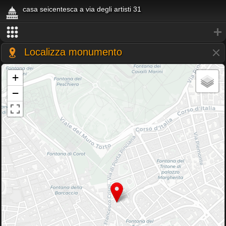
casa seicentesca a via degli artisti 31
Localizza monumento
+
−