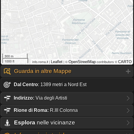
300 m
1000 ft
info.roma.it |
| ©
contributors ©
Leaflet
OpenStreetMap
CARTO
Guarda in altre Mappe
Dal Centro
: 1389 metri a Nord Est
Indirizzo:
Via degli Artisti
Rione
di Roma:
R.III Colonna
Esplora
nelle vicinanze