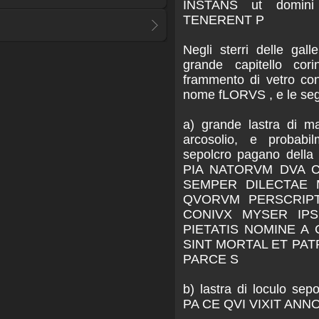
INSTANS ut domin
TENERENT P
Negli sterri delle galle
grande capitello cori
frammento di vetro con 
nome fLORVS , e le segue
a) grande lastra di m
arcosolio, e probabi
sepolcro pagano della
PIA NATORVM DVA 
SEMPER DILECTAE 
QVORVM PERSCRIPT
CONIVX MYSER IP
PIETATIS NOMINE A
SINT MORTAL ET PAT
PARCE S
b) lastra di loculo sep
PA CE QVI VIXIT ANN