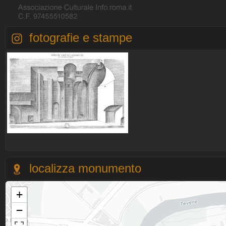
fotografie e stampe
localizza monumento
+
−