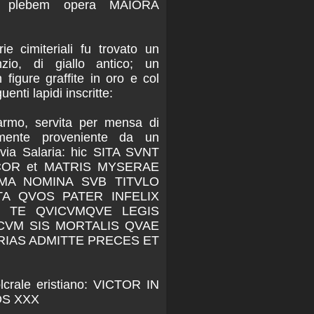
i plebem opera MAIORA
rie cimiteriali fu trovato un
nzio, di giallo antico; un
figure graffite in oro e col
nti lapidi inscritte:
armo, servita per mensa di
lmente proveniente da un
 via Salaria: hic SITA SVNT
COR et MATRIS MYSERAE
MA NOMINA SVB TITVLO
A QVOS PATER INFELIX
S TE QVICVMQVE LEGIS
 CVM SIS MORTALIS QVAE
RIAS ADMITTE PRECES ET
olcrale eristiano: VICTOR IN
OS XXX