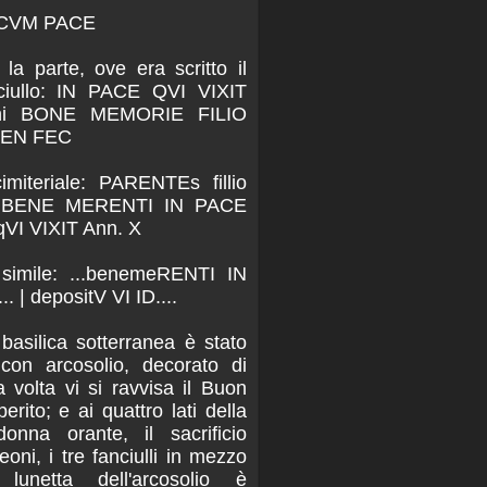
E CVM PACE
la parte, ove era scritto il
ciullo: IN PACE QVI VIXIT
ini BONE MEMORIE FILIO
BEN FEC
cimiteriale: PARENTEs fillio
BENE MERENTI IN PACE
VI VIXIT Ann. X
o simile: ...benemeRENTI IN
.. | depositV VI ID....
 basilica sotterranea è stato
con arcosolio, decorato di
a volta vi si ravvisa il Buon
erito; e ai quattro lati della
nna orante, il sacrificio
eoni, i tre fanciulli in mezzo
lunetta dell'arcosolio è