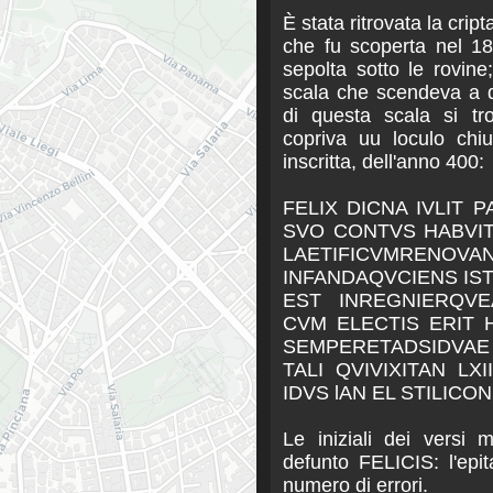
È stata ritrovata la cript
che fu scoperta nel 1
sepolta sotto le rovine;
scala che scendeva a q
di questa scala si tr
copriva uu loculo chi
inscritta, dell'anno 400:
FELIX DICNA IVLIT 
SVO CONTVS HABVI
LAETIFICVMRENOV
INFANDAQVCIENS IST
EST INREGNIERQV
CVM ELECTIS ERIT 
SEMPERETADSIDVAE
TALI QVIVIXITAN LXII
IDVS lAN EL STILICO
Le iniziali dei versi 
defunto FELICIS: l'epit
numero di errori.