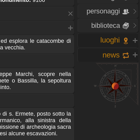
 monumento:
9106
personaggi
biblioteca
luoghi
 ed esplora le catacombe di
ia vecchia.
news
eppe Marchi, scopre nella
te o Bassilla, la sepoltura
into.
 di s. Ermete, posto sotto la
manico, alla sinistra della
issione di archeologia sacra
esi alcune escavazioni.