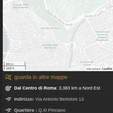
300 m
1000 ft
info.roma.it |
Leaflet
guarda in altre mappe
Dal Centro
di Roma
: 3,383 km a Nord Est
Indirizzo:
Via Antonio Bertoloni 13
Quartiere
:
Q.III Pinciano