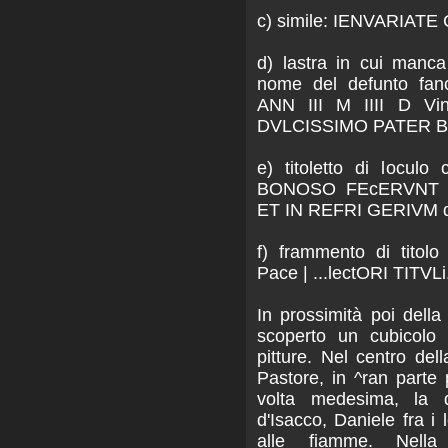
c) simile: IENVARIAT
d) lastra in cui manca 
nome del defunto fan
ANN III M IIII D V
DVLCISSIMO PATER 
e) titoletto di loculo 
BONOSO FEcERVNT 
ET IN REFRI GERIVM q
f) frammento di titol
Pace | ...lectORI TITVLi.
In prossimità poi della
scoperto un cubicolo 
pitture. Nel centro dell
Pastore, in ^ran parte p
volta medesima, la do
d'Isacco, Daniele fra i l
alle fiamme. Nella 