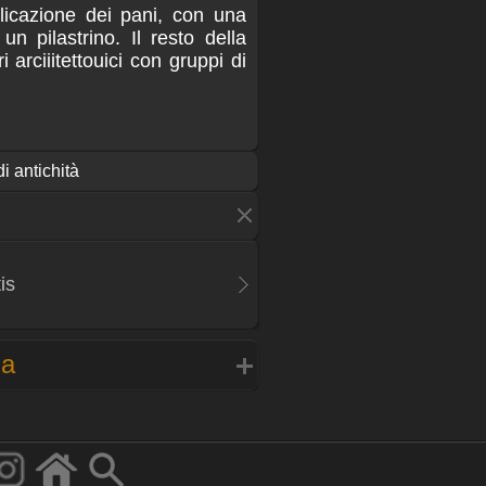
plicazione dei pani, con una
n pilastrino. Il resto della
 arciiitettouici con gruppi di
di antichità
is
na