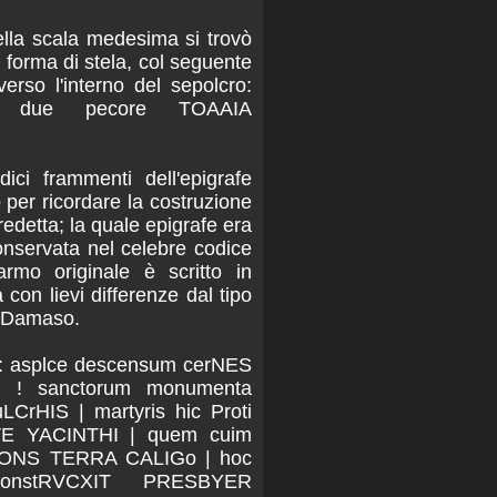
della scala medesima si trovò
 forma di stela, col seguente
 verso l'interno del sepolcro:
a due pecore TOAAIA
ici frammenti dell'epigrafe
 per ricordare la costruzione
predetta; la quale epigrafe era
onservata nel celebre codice
armo originale è scritto in
 con lievi differenze dal tipo
pa Damaso.
nte: asplce descensum cerNES
 ! sanctorum monumenta
rHIS | martyris hic Proti
E YACINTHI | quem cuim
ONS TERRA CALIGo | hoc
constRVCXIT PRESBYER