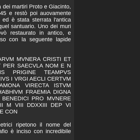
a dei martiri Proto e Giacinto,
845 e restò poi auovamente
 ed è stata sterrata l'antica
uel santuario. Uno dei muri
ovò restaurato in antico, e
uso con la seguente lapide
PARVM MVNERA CRISTI ET
T PER SAECVLA NOM E N
ANS PRIGINE TEAMPVS
IVS I VRGI AECLI CERTVM
EAMONA VIRECTA ISTVM
HABHlVM FRAEMIA DIGNA
 BENEDICI PRO MVNERE
II M VIII DDXXIII DEP VI
NE CON
metrici ripetono il nome del
afio è inciso con incredibile