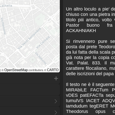
Un altro loculo a pie' 
chiuso con una pietra in
titolo piii antico, volto
Pastor buono fr
ACKAHNIAKH
Si rinvennero pure sed
posta dal prete Teodoro
da lui fatta della scala 
già nota per la copia c
Vat. Palat. 833. Il m
carattere filocaliano, ma
| ©
contributors ©
OpenStreetMap
CARTO
delle iscrizioni del pa
Il testo ne è il segue
MIRAbiLE FACTum P
vDES patEFACTa sepuLC
tumulVS lACET ADQV
iamdudum tegERET M
Theodorus opus 