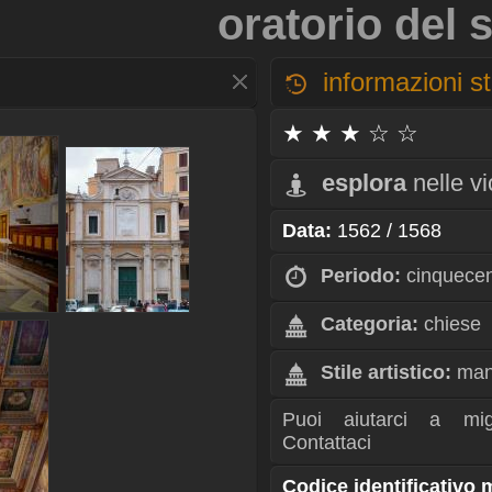
oratorio del 
informazioni st
★ ★ ★ ☆ ☆
esplora
nelle v
Data:
1562 / 1568
Periodo:
cinquece
Categoria:
chiese
Stile artistico:
man
Puoi aiutarci a mig
Contattaci
Codice identificativo