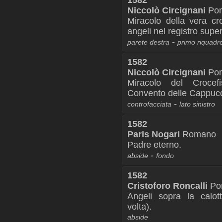
1582
Niccolò Circignani
Pom
Miracolo della vera cro
angeli nel registro super
-
parete destra
primo riquadr
1582
Niccolò Circignani
Pom
Miracolo del Croce
Convento delle Cappucci
-
controfacciata
lato sinistro
1582
Paris Nogari
Romano
Padre eterno.
-
abside
fondo
1582
Cristoforo Roncalli
Po
Angeli sopra la calott
volta).
abside