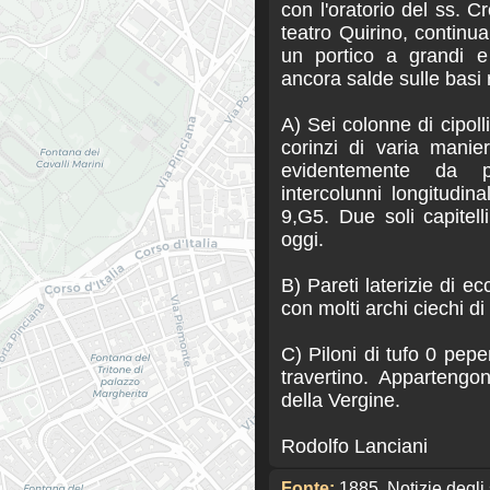
con l'oratorio del ss. C
teatro Quirino, continua
un portico a grandi e 
ancora salde sulle basi r
A) Sei colonne di cipolli
corinzi di varia manier
evidentemente da pi
intercolunni longitudin
9,G5. Due soli capitelli
oggi.
B) Pareti laterizie di ec
con molti archi ciechi di
C) Piloni di tufo 0 pepe
travertino. Appartengo
della Vergine.
Rodolfo Lanciani
Fonte:
1885. Notizie degli 