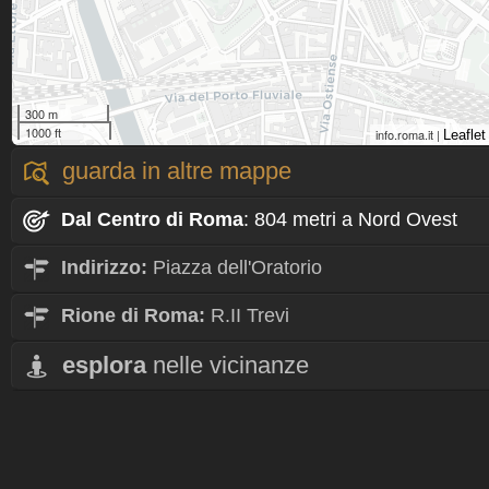
300 m
1000 ft
info.roma.it |
Leaflet
guarda in altre mappe
Dal Centro
di Roma
: 804 metri a Nord Ovest
Indirizzo:
Piazza dell'Oratorio
Rione
di Roma:
R.II Trevi
esplora
nelle vicinanze