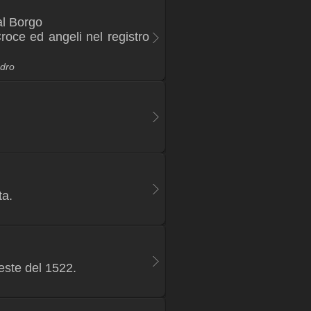
l Borgo
roce ed angeli nel registro
adro
ta.
este del 1522.