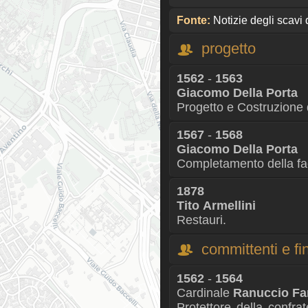
Fonte:
Notizie degli scavi 
progetto
1562
-
1563
Giacomo Della Porta
Progetto e Costruzione 
1567
-
1568
Giacomo Della Porta
Completamento della fa
1878
Tito Armellini
Restauri.
committenti e fin
1562
-
1564
Cardinale
Ranuccio Fa
Protettore della confra