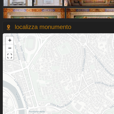
localizza monumento
+
−