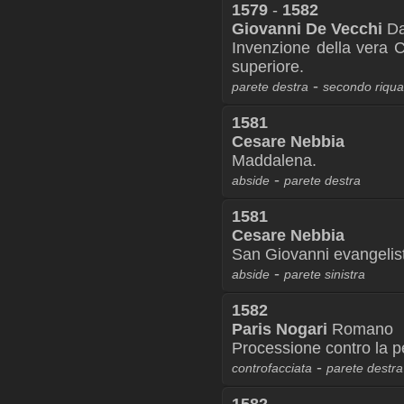
1579
-
1582
Giovanni De Vecchi
Da
Invenzione della vera C
superiore.
-
parete destra
secondo riqu
1581
Cesare Nebbia
Maddalena.
-
abside
parete destra
1581
Cesare Nebbia
San Giovanni evangelis
-
abside
parete sinistra
1582
Paris Nogari
Romano
Processione contro la p
-
controfacciata
parete destra