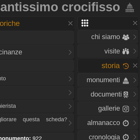
santissimo crocifisso
oriche
chi siamo
visite
icinanze
storia
nto
monumenti
documenti
ierista
gallerie
liorare questa scheda?
almanacco
cronologia
 monumento:
922