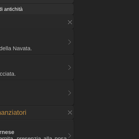
di antichità
della Navata.
cciata.
anziatori
rnese
ternita, presenzia alla posa