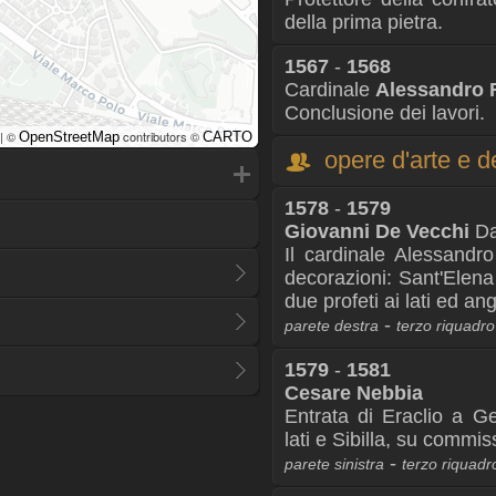
della prima pietra.
1567
-
1568
Cardinale
Alessandro 
Conclusione dei lavori.
| ©
contributors ©
OpenStreetMap
CARTO
opere d'arte e d
1578
-
1579
Giovanni De Vecchi
Da
Il cardinale Alessandro
decorazioni: Sant'Elena a
due profeti ai lati ed ang
-
parete destra
terzo riquadro
1579
-
1581
Cesare Nebbia
Entrata di Eraclio a G
lati e Sibilla, su commi
-
parete sinistra
terzo riquadr