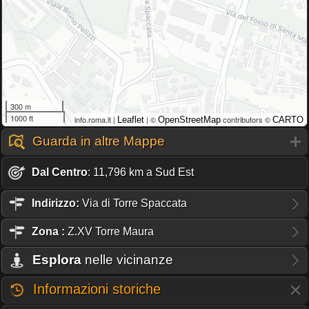
300 m
1000 ft
info.roma.it |
| ©
contributors ©
Leaflet
OpenStreetMap
CARTO
Guarda in altre Mappe
Dal Centro
: 11,796 km a Sud Est
Indirizzo:
Via di Torre Spaccata
Zona
:
Z.XV Torre Maura
Esplora
nelle vicinanze
Informazioni storiche