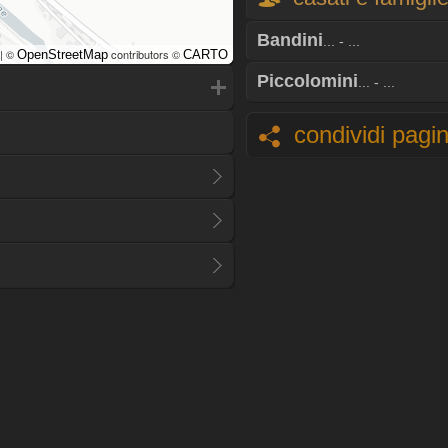
Bandini
... - ...
| ©
contributors ©
OpenStreetMap
CARTO
Piccolomini
... - ...
condividi pagi