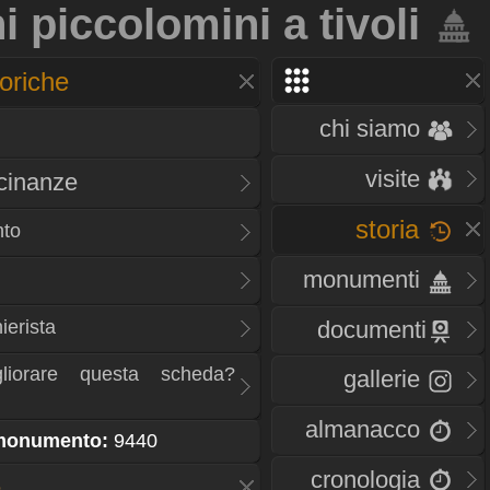
 piccolomini a tivoli
oriche
chi siamo
visite
icinanze
storia
nto
monumenti
ierista
documenti
liorare questa scheda?
gallerie
almanacco
 monumento:
9440
cronologia
e