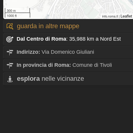
300 m
1000 ft
info.roma.it |
Leaflet
guarda in altre mappe
Dal Centro
di Roma
: 35,988 km a Nord Est
Indirizzo:
Via Domenico Giuliani
In provincia di Roma:
Comune di Tivoli
esplora
nelle vicinanze