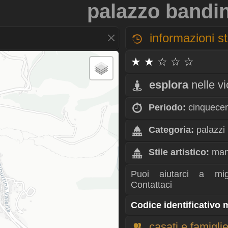
palazzo bandini
informazioni st
★ ★ ☆ ☆ ☆
esplora
nelle v
Periodo:
cinquece
Categoria:
palazzi
Stile artistico:
man
Puoi aiutarci a mig
Contattaci
Codice identificativo
casati e famigli