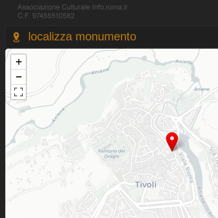
localizza monumento
+
−