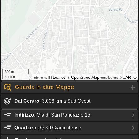
300 m
1000 ft
info.roma.it |
| ©
contributors ©
Leaflet
OpenStreetMap
CARTO
Guarda in altre Mappe
Dal Centro
: 3,006 km a Sud Ovest
Indirizzo:
Via di San Pancrazio 15
Quartiere
:
Q.XII Gianicolense