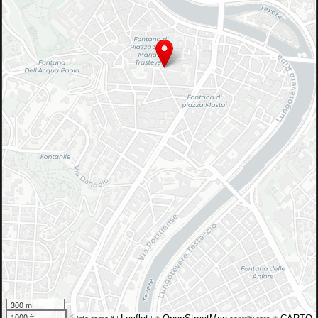
300 m
1000 ft
info.roma.it |
| ©
contributors ©