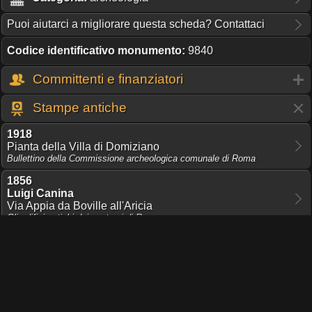
Puoi aiutarci a migliorare questa scheda? Contattaci
Codice identificativo monumento:
9840
Committenti e finanziatori
Stampe antiche
1918
Pianta della Villa di Domiziano
Bullettino della Commissione archeologica comunale di Roma
1856
Luigi Canina
Via Appia da Boville all'Aricia
Gli edifizj antichi dei contorni di Roma
1856
Luigi Canina
Pianta della via Appia lungo l'Albano
Gli edifizj antichi dei contorni di Roma
Condividi pagina