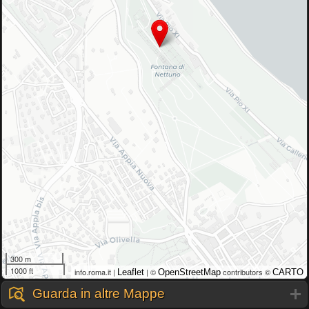
300 m
1000 ft
info.roma.it |
| ©
contributors ©
Leaflet
OpenStreetMap
CARTO
Guarda in altre Mappe