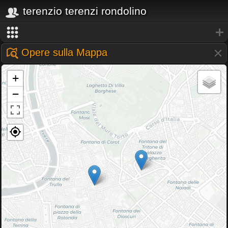
terenzio terenzi rondolino
Opere sulla Mappa
+
−