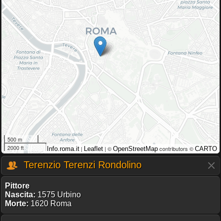
500 m
2000 ft
|
| ©
contributors ©
Info.roma.it
Leaflet
OpenStreetMap
CARTO
Terenzio Terenzi Rondolino
Pittore
Nascita:
1575 Urbino
Morte:
1620 Roma