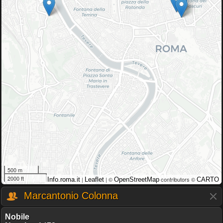
500 m
2000 ft
|
| ©
contributors ©
Info.roma.it
Leaflet
OpenStreetMap
CARTO
Marcantonio Colonna
Nobile