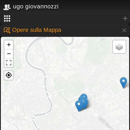
ugo giovannozzi
Opere sulla Mappa
+
−