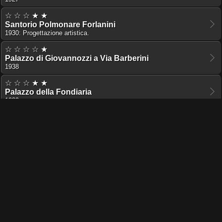
☆ ☆ ☆ ★ ★
Santorio Polmonare Forlanini
1930: Progettazione artistica.
☆ ☆ ☆ ☆ ★
Palazzo di Giovannozzi a Via Barberini
1938
☆ ☆ ☆ ★ ★
Palazzo della Fondiaria
1939
☆ ☆ ☆ ☆ ★
Pontificio Collegio Germanico Ungarico
1939
☆ ☆ ☆ ☆ ★
Hotel Bernini
1943: Prospetto su via Berbarini.
TI PIACE QUESTO PROGETTO?