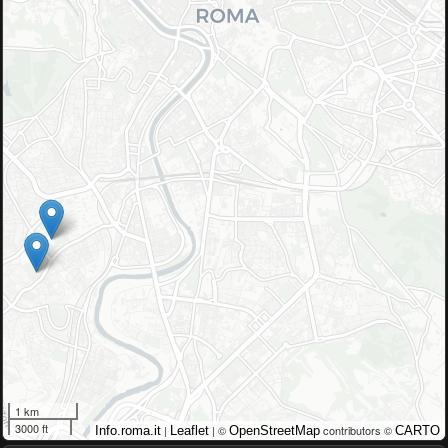
1 km
3000 ft
|
| ©
contributors ©
Info.roma.it
Leaflet
OpenStreetMap
CARTO