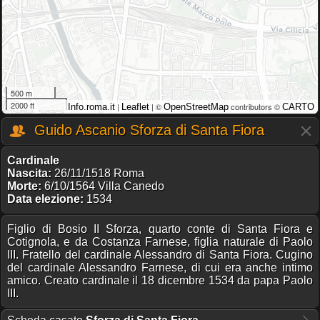
500 m
2000 ft
|
| ©
contributors ©
Info.roma.it
Leaflet
OpenStreetMap
CARTO
Guido Ascanio Sforza di Santa Fiora
Cardinale
Nascita:
26/11/1518 Roma
Morte:
6/10/1564 Villa Canedo
Data elezione:
1534
Figlio di Bosio II Sforza, quarto conte di Santa Fiora e
Cotignola, e da Costanza Farnese, figlia naturale di Paolo
III. Fratello del cardinale Alessandro di Santa Fiora. Cugino
del cardinale Alessandro Farnese, di cui era anche intimo
amico. Creato cardinale il 18 dicembre 1534 da papa Paolo
III.