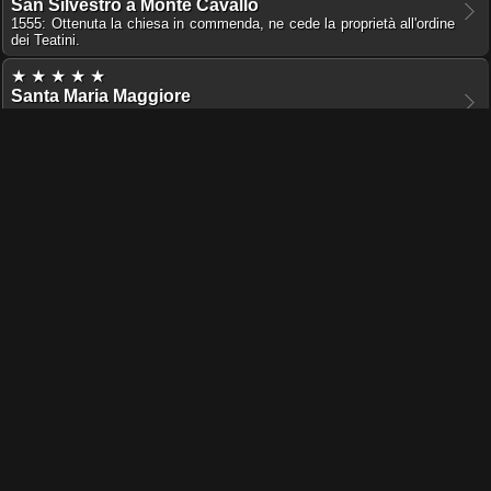
San Silvestro a Monte Cavallo
1555: Ottenuta la chiesa in commenda, ne cede la proprietà all'ordine
dei Teatini.
★ ★ ★ ★ ★
Santa Maria Maggiore
1560 - 1564: Arciprete della basilica, incarica Michelangelo del
progetto per la Cappella Sforza, lavori interrotti alla sua morte.
Titolo Cardinalizio
☆ ☆ ☆ ★ ★
San Vito e Modesto in Macello Martyrum
1534 - 1540: Cardinale diacono.
☆ ★ ★ ★ ★
Santa Maria in Cosmedin
1540: Cardinale diacono.
Luogo di sepoltura
★ ★ ★ ★ ★
Santa Maria Maggiore
, Cappella Sforza