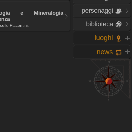
personaggi
logia e Mineralogia
ienza
biblioteca
ello Piacentini.
luoghi
news