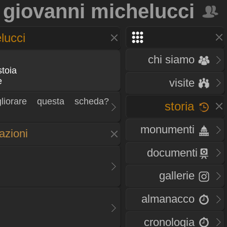
giovanni michelucci
lucci
chi siamo
toia
ze
visite
liorare questa scheda?
storia
monumenti
zazioni
documenti
gallerie
almanacco
cronologia