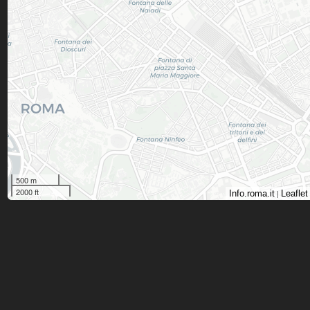
500 m
2000 ft
|
Info.roma.it
Leaflet