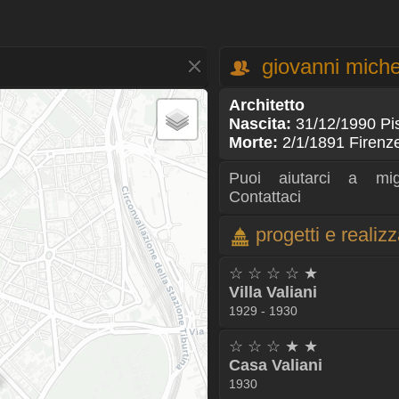
giovanni miche
Architetto
Nascita:
31/12/1990 Pis
Morte:
2/1/1891 Firen
Puoi aiutarci a mig
Contattaci
progetti e realiz
☆ ☆ ☆ ☆ ★
Villa Valiani
1929 - 1930
☆ ☆ ☆ ★ ★
Casa Valiani
1930