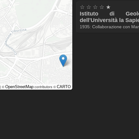
☆ ☆ ☆ ☆ ★
Istituto di Geo
dell'Università la Sap
1935: Collaborazione con Marc
| ©
contributors ©
OpenStreetMap
CARTO