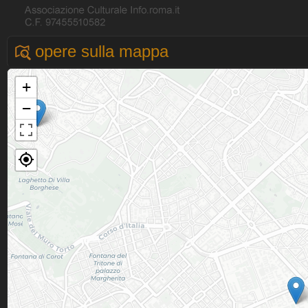
opere sulla mappa
+
−