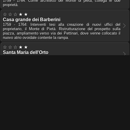
1759 - 1764: Come architetto del Monte di pietà, collega le due
proprietà.
☆ ☆ ☆ ★ ★
Casa grande dei Barberini
1759 - 1764: Interventi tesi alla creazione di nuovi uffici del
proprietario, il Monte di Pietà. Ristrutturazione del prospetto sulla
piazza, ampliamento verso via dei Pettinari, dove venne collocato il
nuovo atrio ovoidale contente la rampa.
☆ ☆ ☆ ★ ★
Santa Maria dell'Orto
1761 - 1765: Intervento conservativo nella facciata della chiesa
arricchendola di un orologio sotto il timpano terminale.
☆ ☆ ☆ ★ ★
Palazzo Caffarelli Vidoni
1770 - 1801: Per incarico del cardinale Giovanni Francesco Stoppani,
prolunga i bracci laterali, aggiungendo un nuovo attico e trasformando
l'arco centrale dell'ingresso sulla strada del Sudario, introducendo in
luogo dell'antica apertura a tutto sesto una a profilo semiellittico.
QUESTO PORTALE NON RICEVE CONTRIBUTI O SUPPORTO