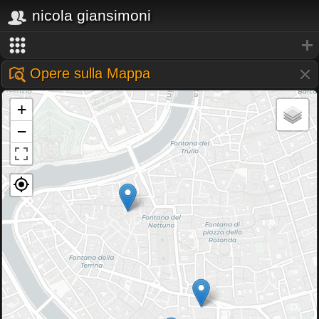
nicola giansimoni
Opere sulla Mappa
+
−