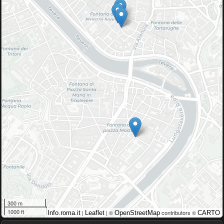
300 m
1000 ft
|
| ©
contributors ©
Info.roma.it
Leaflet
OpenStreetMap
CARTO