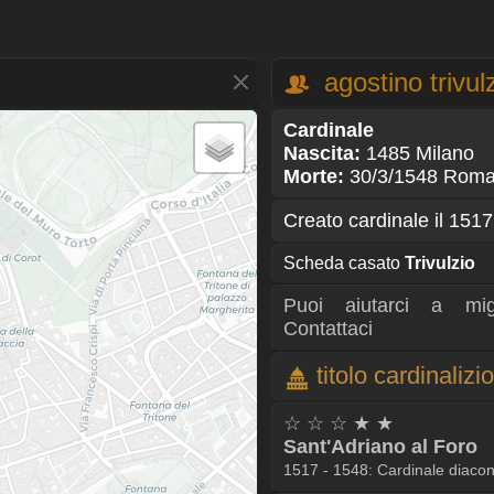
agostino trivul
Cardinale
Nascita:
1485 Milano
Morte:
30/3/1548 Rom
Creato cardinale il 151
Scheda casato
Trivulzio
Puoi aiutarci a mig
Contattaci
titolo cardinalizio
☆ ☆ ☆ ★ ★
Sant'Adriano al Foro
1517 - 1548: Cardinale diac