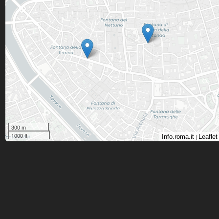
300 m
1000 ft
|
Info.roma.it
Leaflet