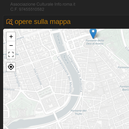
opere sulla mappa
+
−