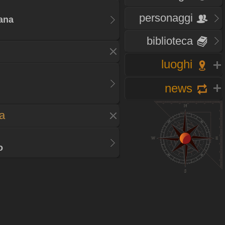
personaggi
tana
biblioteca
luoghi
news
ra
o