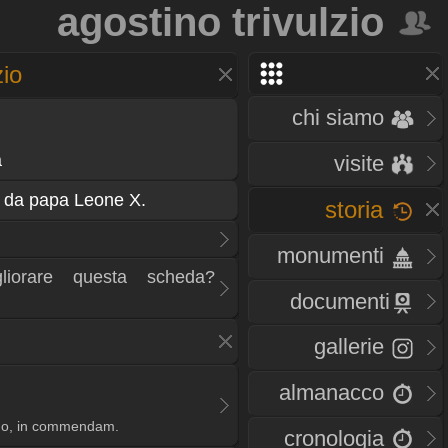
agostino trivulzio
zio
chi siamo
a
visite
7 da papa Leone X.
storia
monumenti
liorare questa scheda?
documenti
gallerie
almanacco
ono, in commendam.
cronologia