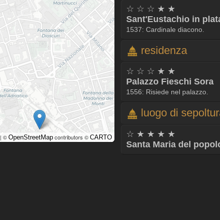
☆ ☆ ☆ ★ ★
Sant'Eustachio in pla
1537: Cardinale diacono.
residenza
☆ ☆ ☆ ★ ★
Palazzo Fieschi Sora
1556: Risiede nel palazzo.
luogo di sepoltu
☆ ★ ★ ★ ★
| ©
contributors ©
OpenStreetMap
CARTO
Santa Maria del popol