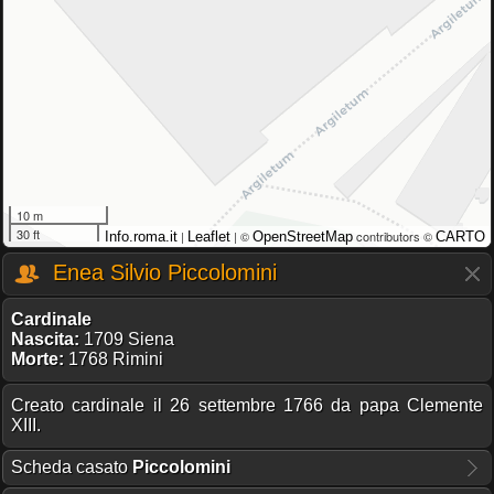
10 m
30 ft
|
| ©
contributors ©
Info.roma.it
Leaflet
OpenStreetMap
CARTO
Enea Silvio Piccolomini
Cardinale
Nascita:
1709 Siena
Morte:
1768 Rimini
Creato cardinale il 26 settembre 1766 da papa Clemente
XIII.
Scheda casato
Piccolomini