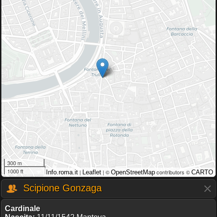
300 m
1000 ft
|
| ©
contributors ©
Info.roma.it
Leaflet
OpenStreetMap
CARTO
Scipione Gonzaga
Cardinale