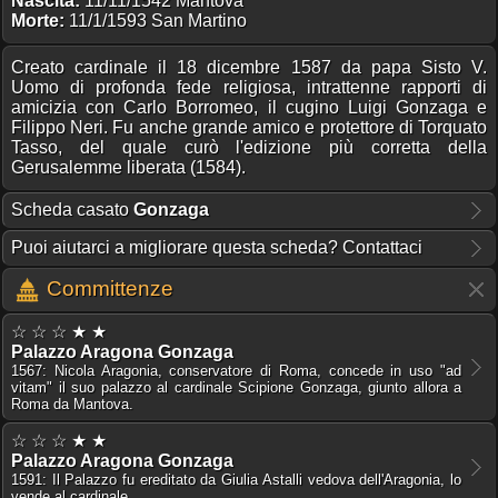
Nascita:
11/11/1542 Mantova
Morte:
11/1/1593 San Martino
Creato cardinale il 18 dicembre 1587 da papa Sisto V.
Uomo di profonda fede religiosa, intrattenne rapporti di
amicizia con Carlo Borromeo, il cugino Luigi Gonzaga e
Filippo Neri. Fu anche grande amico e protettore di Torquato
Tasso, del quale curò l'edizione più corretta della
Gerusalemme liberata (1584).
Scheda casato
Gonzaga
Puoi aiutarci a migliorare questa scheda? Contattaci
Committenze
☆ ☆ ☆ ★ ★
Palazzo Aragona Gonzaga
1567: Nicola Aragonia, conservatore di Roma, concede in uso "ad
vitam" il suo palazzo al cardinale Scipione Gonzaga, giunto allora a
Roma da Mantova.
☆ ☆ ☆ ★ ★
Palazzo Aragona Gonzaga
1591: Il Palazzo fu ereditato da Giulia Astalli vedova dell'Aragonia, lo
vende al cardinale.