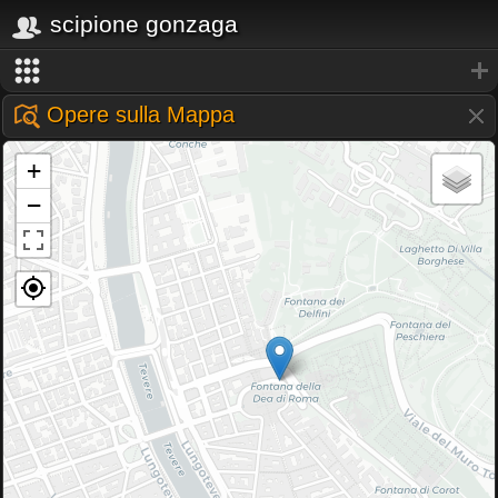
scipione gonzaga
Opere sulla Mappa
+
−