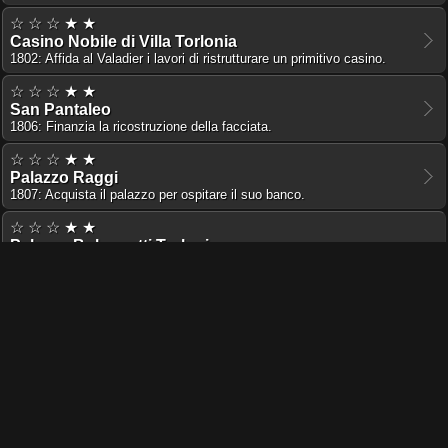
☆ ☆ ☆ ★ ★
Casino Nobile di Villa Torlonia
1802: Affida al Valadier i lavori di ristrutturare un primitivo casino.
☆ ☆ ☆ ★ ★
San Pantaleo
1806: Finanzia la ricostruzione della facciata.
☆ ☆ ☆ ★ ★
Palazzo Raggi
1807: Acquista il palazzo per ospitare il suo banco.
☆ ☆ ☆ ★ ★
Palazzo Bolognetti Torlonia
1808: Acquista il palazzo dai Bolognetti. Incarica il Valadier di
realizzare restauri.
☆ ☆ ☆ ★ ★
Villa Delizia Carolina a Castel Gandolfo
1817: Commissiona la ristrutturazione al Valadier.
☆ ☆ ☆ ★ ★
Palazzo Castellesi Giraud Torlonia
1820: Acquisto della proprietà.
☆ ☆ ☆ ☆ ★