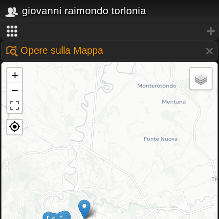
giovanni raimondo torlonia
Opere sulla Mappa
+
−