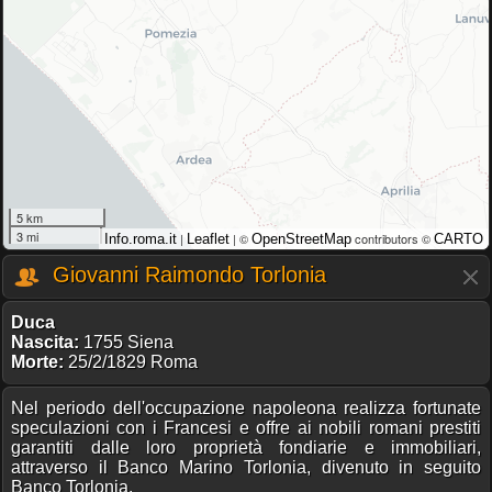
5 km
3 mi
|
| ©
contributors ©
Info.roma.it
Leaflet
OpenStreetMap
CARTO
Giovanni Raimondo Torlonia
Duca
Nascita:
1755 Siena
Morte:
25/2/1829 Roma
Nel periodo dell'occupazione napoleona realizza fortunate
speculazioni con i Francesi e offre ai nobili romani prestiti
garantiti dalle loro proprietà fondiarie e immobiliari,
attraverso il Banco Marino Torlonia, divenuto in seguito
Banco Torlonia.