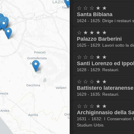
☆ ☆ ☆ ★ ★
Santa Bibiana
1624 - 1625: Dirige i restauri 
☆ ★ ★ ★ ★
Palazzo Barberini
1625 - 1629: Lavori sotto la d
☆ ☆ ☆ ★ ★
Santi Lorenzo ed Ippol
1628 - 1629: Restauri.
☆ ☆ ☆ ★ ★
Battistero lateranense
1629 - 1635: Restauri.
☆ ☆ ☆ ★ ★
Archiginnasio della S
1631 - 1632: I Conservatori l’
Studium Urbis.