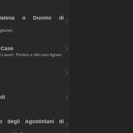
dalena o Duomo di
glione).
e Case
Lavori. Portico e del coro ligneo.
li
o degli Agostiniani di