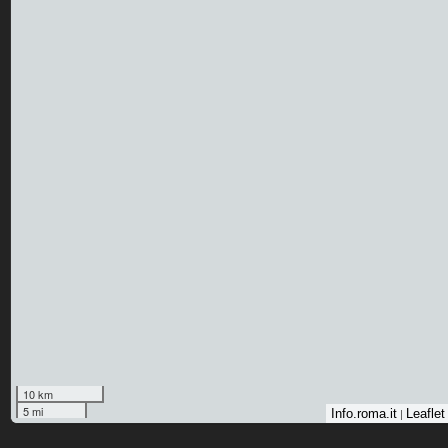
10 km
5 mi
|
Info.roma.it
Leaflet