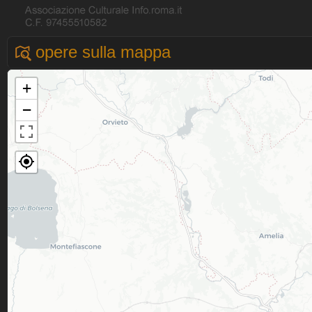
opere sulla mappa
+
−