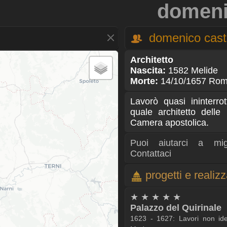
domeni
domenico caste
Architetto
Nascita:
1582 Melide
Morte:
14/10/1657 Ro
Lavorò quasi ininterr
quale architetto dell
Camera apostolica.
Puoi aiutarci a mig
Contattaci
progetti e realiz
★ ★ ★ ★ ★
Palazzo del Quirinale
1623 - 1627: Lavori non identi