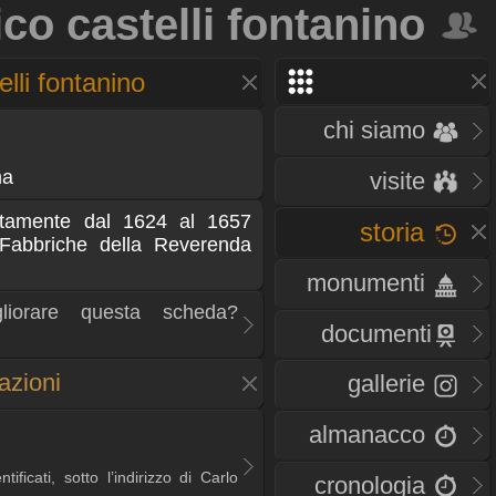
co castelli fontanino
lli fontanino
chi siamo
ma
visite
ottamente dal 1624 al 1657
storia
e Fabbriche della Reverenda
monumenti
liorare questa scheda?
documenti
zazioni
gallerie
almanacco
ficati, sotto l’indirizzo di Carlo
cronologia