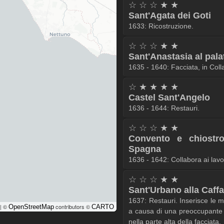
☆ ☆ ☆ ★ ★
Sant'Agata dei Goti
1633: Ricostruzione.
☆ ☆ ☆ ★ ★
Sant'Anastasia al pala
1635 - 1640: Facciata, in Coll
☆ ★ ★ ★ ★
Castel Sant'Angelo
1636 - 1644: Restauri.
☆ ☆ ☆ ★ ★
Convento e chiostro 
Spagna
1636 - 1642: Collabora ai lavor
☆ ☆ ☆ ★ ★
Sant'Urbano alla Caffa
1637: Restauri. Inserisce le m
| ©
contributors ©
OpenStreetMap
CARTO
a causa di una preoccupante 
nella parte alta della facciata.