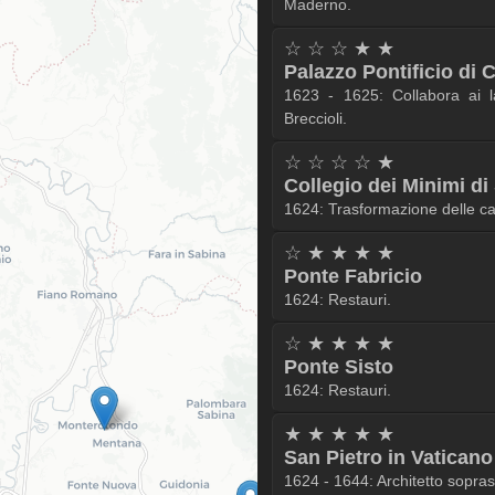
Maderno.
☆ ☆ ☆ ★ ★
Palazzo Pontificio di 
1623 - 1625: Collabora ai 
Breccioli.
☆ ☆ ☆ ☆ ★
Collegio dei Minimi d
1624: Trasformazione delle cas
☆ ★ ★ ★ ★
Ponte Fabricio
1624: Restauri.
☆ ★ ★ ★ ★
Ponte Sisto
1624: Restauri.
★ ★ ★ ★ ★
San Pietro in Vaticano
1624 - 1644: Architetto sopras