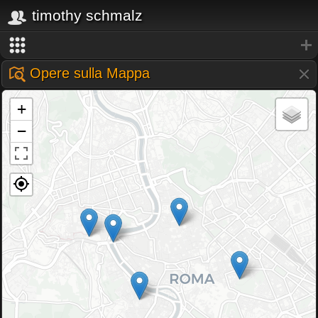
timothy schmalz
Opere sulla Mappa
+
−