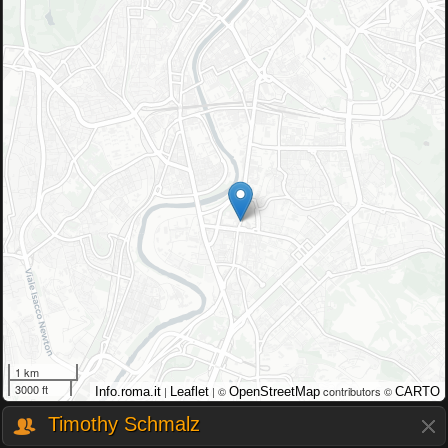
1 km
3000 ft
|
| ©
contributors ©
Info.roma.it
Leaflet
OpenStreetMap
CARTO
Timothy Schmalz