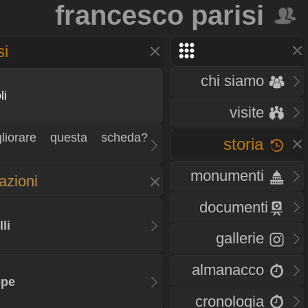
francesco parisi
si
chi siamo
li
visite
liorare questa scheda?
storia
monumenti
zazioni
documenti
li
gallerie
almanacco
epe
cronologia