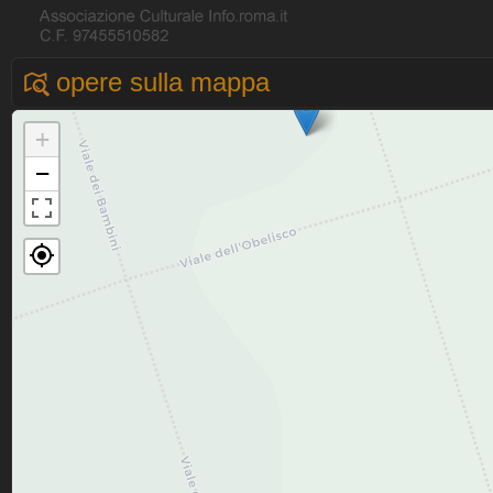
opere sulla mappa
+
−