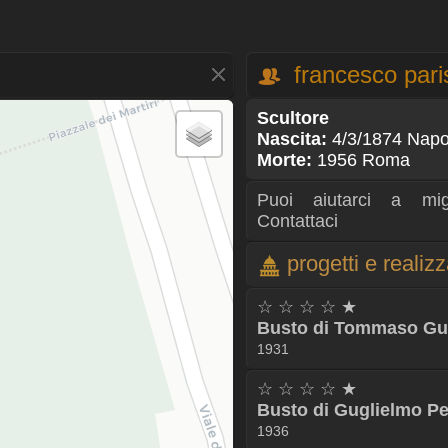
francesco pari
Scultore
Nascita:
4/3/1874 Napo
Morte:
1956 Roma
Puoi aiutarci a mig
Contattaci
progetti e realiz
☆ ☆ ☆ ☆ ★
Busto di Tommaso Gul
1931
☆ ☆ ☆ ☆ ★
Busto di Guglielmo P
1936