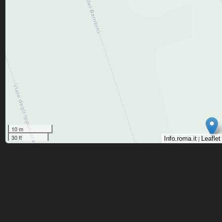
10 m
30 ft
|
Info.roma.it
Leaflet