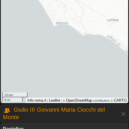
10 km
5 mi
|
| ©
contributors ©
Info.roma.it
Leaflet
OpenStreetMap
CARTO
Giulio III Giovanni Maria Ciocchi del
Monte
Pontefice