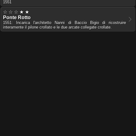
1551
☆ ☆ ☆ ★ ★
Ponte Rotto
1551: Incarica l'architetto Nanni di Baccio Bigio di ricostruire
interamente il pilone crollato e le due arcate collegate crollate.
☆ ★ ★ ★ ★
Santa Maria in Aracoeli
1551: Viene concesso alla chiesa definitivamente il titolo cardinalizio.
☆ ☆ ☆ ★ ★
Fontana dell'Acqua Vergine a Via Flaminia
1552
☆ ★ ★ ★ ★
Palazzo Firenze
1552: Fà acquistare la proprietà alla Reverenda Camera Apostolica,
per poterlo regalare, due anni dopo, al fratello Balduino.
☆ ☆ ☆ ★ ★
Santa Caterina da Siena a Via Giulia
1552: Approva la Confraternita dell'Orazione e Morte, che si installa
inizialmente nella chiesa.
☆ ★ ★ ★ ★
Palazzo Spada Capodiferro