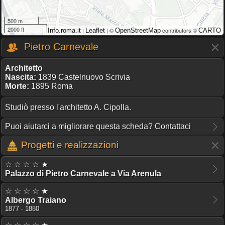
500 m
2000 ft
|
| ©
contributors ©
Info.roma.it
Leaflet
OpenStreetMap
CARTO
Pietro Carnevale
Architetto
Nascita:
1839 Castelnuovo Scrivia
Morte:
1895 Roma
Studiò presso l'architetto A. Cipolla.
Puoi aiutarci a migliorare questa scheda? Contattaci
Progetti e realizzazioni
☆ ☆ ☆ ☆ ★
Palazzo di Pietro Carnevale a Via Arenula
☆ ☆ ☆ ☆ ★
Albergo Traiano
1877 - 1880