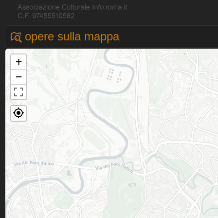
opere sulla mappa
+
−