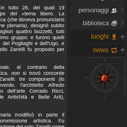
 in tutto 28, dei quali 19
personaggi
uppo del «tema libero. La
ica (che doveva pronunciarsi
biblioteca
e plenaria), designò subito
iori quattro bozzetti, tutti
luoghi
timo gruppo: e furono quelli
, del Pogliaghi e dell'Ugo, e
news
ello Zanelli fu proposto per
le, al contrario della
tica, non si trovò concorde
nelli: tre componenti (lo
verde, l'architetto Alfredo
o dell’arte Corrado Ricci,
le Antichità e Belle Arti),
aria modificò in parte il
commissione artistica. Fu
azione del solo Zanelli come