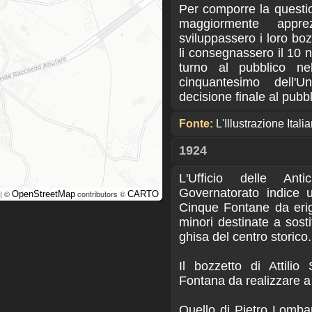
Per comporre la question
maggiormente appre
sviluppassero i loro bo
li consegnassero il 10 
turno al pubblico ne
cinquantesimo dell'Un
decisione finale al pubbl
Fonte:
L'Illustrazione Itali
1924
L'Ufficio delle Ant
Governatorato indice 
| ©
contributors ©
OpenStreetMap
CARTO
Cinque Fontane da eri
minori destinate a sostit
ghisa del centro storico.
Il bozzetto di Attilio
Fontana da realizzare a 
Quello di Pietro Lombar