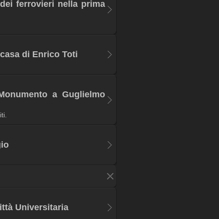
ei ferrovieri nella prima
asa di Enrico Toti
 Monumento a Guglielmo
ti.
io
ttà Universitaria