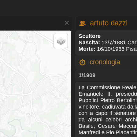
artuto dazzi
Scultore
Nascita:
13/7/1881 Car
Morte:
16/10/1966 Pis
cronologia
1/1909
La Commissione Reale 
Emanuele II, presiedu
Pubblici Pietro Bertolini
vincitore, cadiuvata dal
con a capo il senator
da alcuni celebri archi
Basile, Cesare Maccar
Manfredi e Pio Piacenti