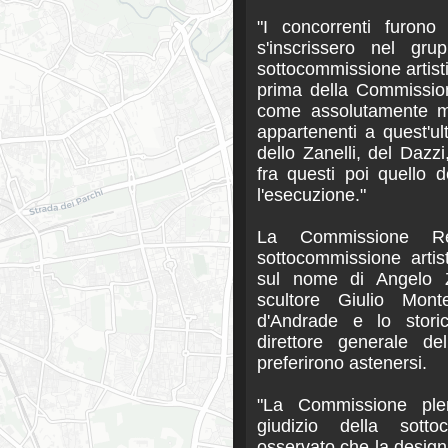
"I concorrenti furono
s'inscrissero nel gr
sottocommissione artist
prima della Commission
come assolutamente migl
appartenenti a quest'ul
dello Zanelli, del Dazzi
fra questi poi quello d
l'esecuzione."
La Commissione Rea
sottocommissione artis
sul nome di Angelo Za
scultore Giulio Monte
d'Andrade e lo storic
direttore generale del
preferirono astenersi.
"La Commissione plen
giudizio della sotto
osservato che la design