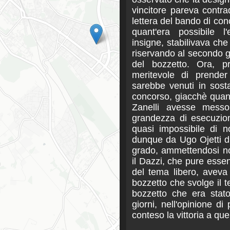
vincitore pareva contrad
lettera del bando di con
quant'era possibile 
insigne, stabilivava che
riservando al secondo g
del bozzetto. Ora, pr
meritevole di prender
sarebbe venuti in sost
concorso, giacchè quando
Zanelli avesse messo
grandezza di esecuzion
quasi impossibile di 
dunque da Ugo Ojetti d
grado, ammettendosi no
il Dazzi, che pure essen
del tema libero, aveva
bozzetto che svolge il t
bozzetto che era stat
giorni, nell'opinione d
conteso la vittoria a quel