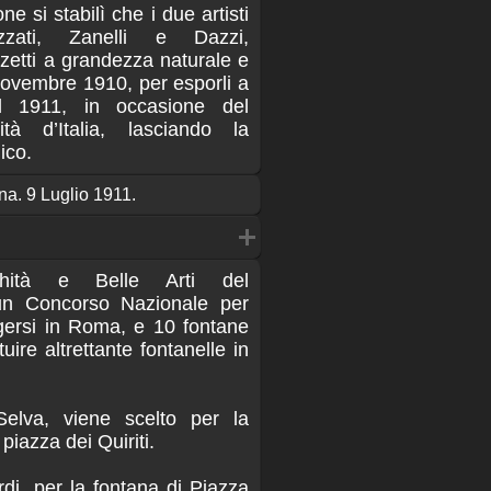
e si stabilì che i due artisti
zzati, Zanelli e Dazzi,
zzetti a grandezza naturale e
novembre 1910, per esporli a
l 1911, in occasione del
ità d’Italia, lasciando la
ico.
ana. 9 Luglio 1911.
ichità e Belle Arti del
un Concorso Nazionale per
gersi in Roma, e 10 fontane
uire altrettante fontanelle in
 Selva, viene scelto per la
piazza dei Quiriti.
di, per la fontana di Piazza