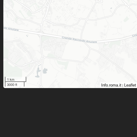
1 km
3000 ft
|
Info.roma.it
Leaflet