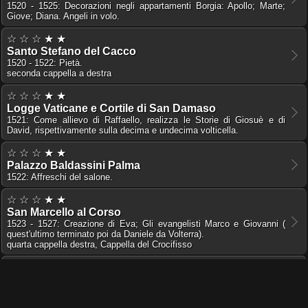
1520 - 1525: Decorazioni negli appartamenti Borgia: Apollo; Marte;
Giove; Diana. Angeli in volo.
☆ ☆ ☆ ★ ★
Santo Stefano del Cacco
1520 - 1522: Pietà.
seconda cappella a destra
☆ ☆ ☆ ★ ★
Logge Vaticane e Cortile di San Damaso
1521: Come allievo di Raffaello, realizza le Storie di Giosuè e di
David, rispettivamente sulla decima e undecima volticella.
☆ ☆ ☆ ★ ★
Palazzo Baldassini Palma
1522: Affreschi del salone.
☆ ☆ ☆ ★ ★
San Marcello al Corso
1523 - 1527: Creazione di Eva; Gli evangelisti Marco e Giovanni (
quest'ultimo terminato poi da Daniele da Volterra).
quarta cappella destra, Cappella del Crocifisso
☆ ★ ★ ★ ★
Santissima Trinità dei Monti
1523 - 1527: Decorazioni della volta, di due lunette e dell'arcone (non
terminata per il sacco di Roma e completata da Taddeo e Federico