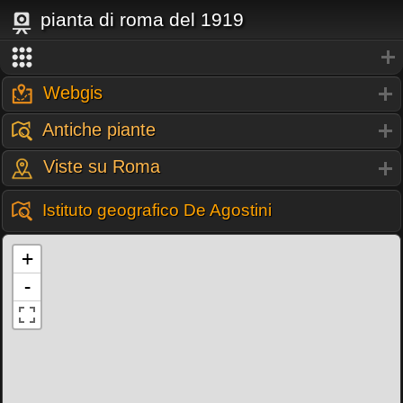
pianta di roma del 1919
Webgis
Antiche piante
Viste su Roma
Istituto geografico De Agostini
+
-