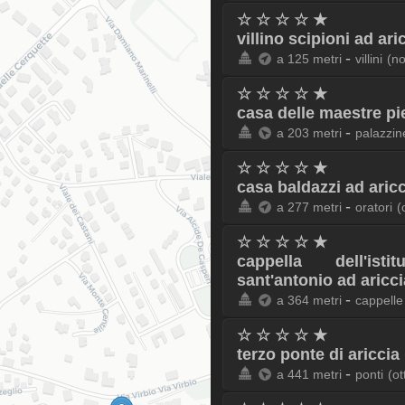
☆ ☆ ☆ ☆ ★
villino scipioni ad ari
-
a 125 metri
villini
(n
☆ ☆ ☆ ☆ ★
casa delle maestre pi
-
a 203 metri
palazzin
☆ ☆ ☆ ☆ ★
casa baldazzi ad aric
-
a 277 metri
oratori
(
☆ ☆ ☆ ☆ ★
cappella dell'ist
sant'antonio ad aricci
-
a 364 metri
cappelle
☆ ☆ ☆ ☆ ★
terzo ponte di ariccia
-
a 441 metri
ponti
(ot