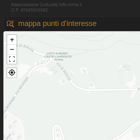
mappa punti d'interesse
+
−