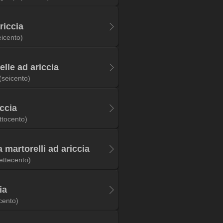
riccia
eicento)
elle ad ariccia
(seicento)
iccia
ttocento)
 martorelli ad ariccia
ettecento)
ia
cento)