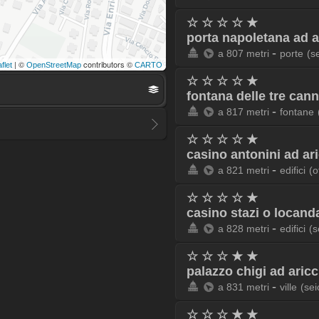
☆ ☆ ☆ ☆ ★
porta napoletana ad a
-
a 807 metri
porte
(s
| ©
contributors ©
flet
OpenStreetMap
CARTO
☆ ☆ ☆ ☆ ★
fontana delle tre cann
-
a 817 metri
fontane
☆ ☆ ☆ ☆ ★
casino antonini ad ar
-
a 821 metri
edifici
(o
☆ ☆ ☆ ☆ ★
casino stazi o locanda
-
a 828 metri
edifici
(s
☆ ☆ ☆ ★ ★
palazzo chigi ad aricc
-
a 831 metri
ville
(sei
☆ ☆ ☆ ★ ★