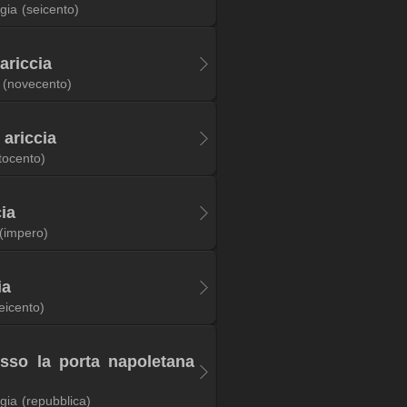
gia
(seicento)
 ariccia
(novecento)
 ariccia
tocento)
cia
(impero)
ia
eicento)
sso la porta napoletana
gia
(repubblica)