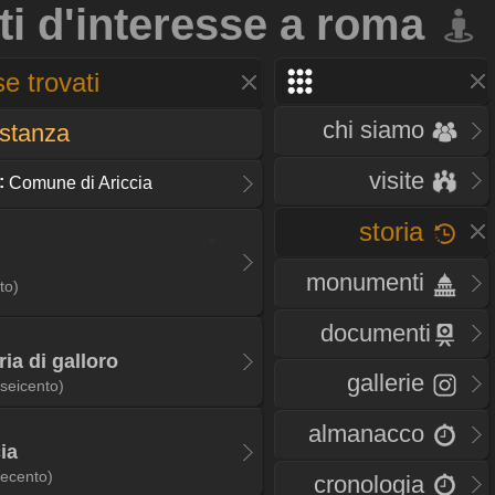
ti d'interesse a roma
e trovati
chi siamo
istanza
visite
:
Comune di Ariccia
storia
monumenti
to)
documenti
ia di galloro
gallerie
(seicento)
almanacco
ia
ecento)
cronologia