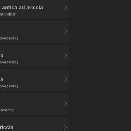
 antica ad ariccia
pubblica)
ovecento)
ia
ovecento)
ia
ovecento)
tocento)
riccia