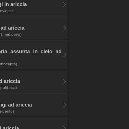
 in ariccia
ovinciali
 ad ariccia
(medioevo)
aria assunta in cielo ad
ottocento)
d ariccia
epubblica)
igi ad ariccia
eicento)
 ariccia