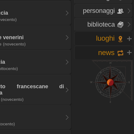
personaggi
ccia
ovecento)
biblioteca
luoghi
e venerini
e
(novecento)
news
cia
ottocento)
ituto francescane di
a
(novecento)
tocento)