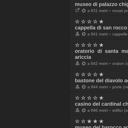
museo di palazzo chigi
-
a 831 metri
musei pr
☆ ☆ ☆ ☆ ★
cappella di san rocco
-
a 841 metri
cappelle
☆ ☆ ☆ ☆ ★
oratorio di santa m
ariccia
-
a 842 metri
oratori
(
☆ ☆ ☆ ☆ ★
bastone del diavolo a
-
a 844 metri
porte
(r
☆ ☆ ☆ ☆ ★
casino del cardinal ch
-
a 846 metri
edifici
(s
☆ ☆ ★ ★ ★
museo del barocco ad