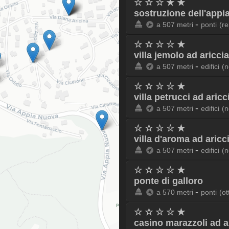
☆ ☆ ☆ ★ ★
sostruzione dell'appia
-
a 507 metri
ponti
(re
☆ ☆ ☆ ☆ ★
villa jemolo ad ariccia
-
a 507 metri
edifici
(n
☆ ☆ ☆ ☆ ★
villa petrucci ad aricc
-
a 507 metri
edifici
(n
☆ ☆ ☆ ☆ ★
villa d'aroma ad aricc
-
a 507 metri
edifici
(n
☆ ☆ ☆ ☆ ★
ponte di galloro
-
a 570 metri
ponti
(ot
☆ ☆ ☆ ☆ ★
casino marazzoli ad a