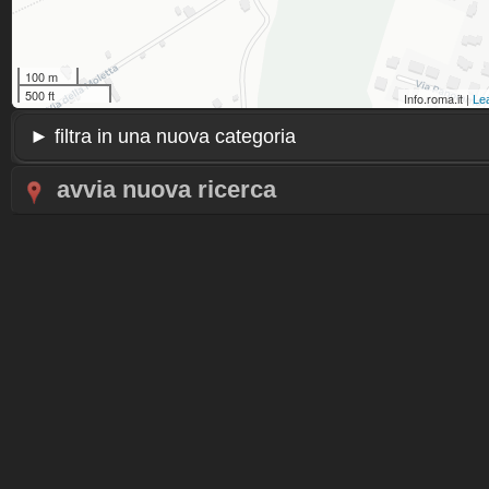
100 m
500 ft
Info.roma.it |
Lea
avvia nuova ricerca