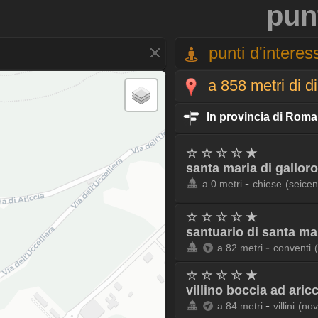
pun
punti d'interess
a 858 metri di d
In provincia di Roma
☆ ☆ ☆ ☆ ★
santa maria di galloro
-
a 0 metri
chiese
(seicen
☆ ☆ ☆ ☆ ★
santuario di santa mar
-
a 82 metri
conventi
☆ ☆ ☆ ☆ ★
villino boccia ad aricc
-
a 84 metri
villini
(nov