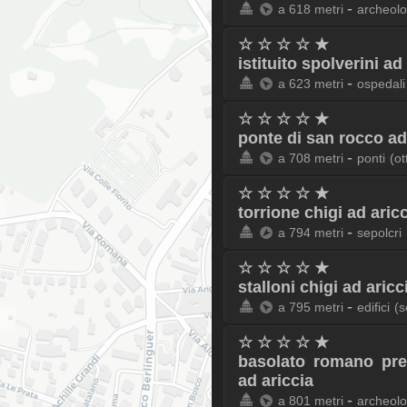
-
a 618 metri
archeolo
☆ ☆ ☆ ☆ ★
istituito spolverini ad
-
a 623 metri
ospedali
☆ ☆ ☆ ☆ ★
ponte di san rocco ad
-
a 708 metri
ponti
(ot
☆ ☆ ☆ ☆ ★
torrione chigi ad aric
-
a 794 metri
sepolcri
☆ ☆ ☆ ☆ ★
stalloni chigi ad aricc
-
a 795 metri
edifici
(s
☆ ☆ ☆ ☆ ★
basolato romano pre
ad ariccia
-
a 801 metri
archeolo