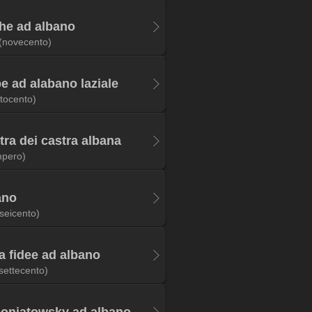
ghe ad albano
(novecento)
e ad alabano laziale
ttocento)
xtra dei castra albana
mpero)
ano
(seicento)
a fidee ad albano
settecento)
poniatowsky ad albano