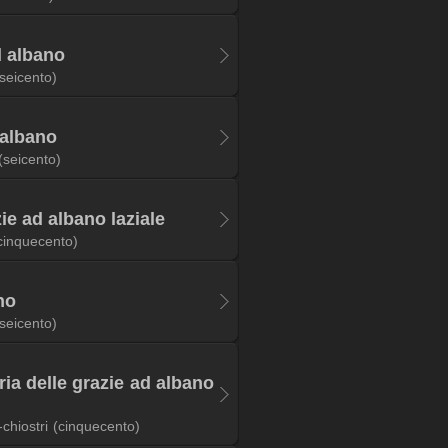
d albano
(seicento)
 albano
(seicento)
ie ad albano laziale
cinquecento)
no
(seicento)
ia delle grazie ad albano
chiostri
(cinquecento)