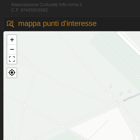
mappa punti d'interesse
+
−