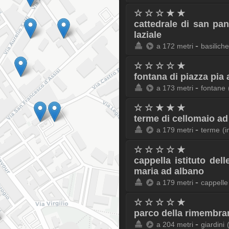
☆ ☆ ☆ ★ ★
cattedrale di san pa
laziale
-
a 172 metri
basiliche
☆ ☆ ☆ ☆ ★
fontana di piazza pia 
-
a 173 metri
fontane
☆ ☆ ★ ★ ★
terme di cellomaio ad
-
a 179 metri
terme
(
☆ ☆ ☆ ☆ ★
cappella istituto del
maria ad albano
-
a 179 metri
cappelle
☆ ☆ ☆ ☆ ★
parco della rimembra
-
a 204 metri
giardini