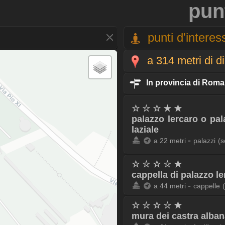
pun
punti d'interess
a 314 metri di d
In provincia di Roma
☆ ☆ ☆ ★ ★
palazzo lercaro o pa
laziale
-
a 22 metri
palazzi
(s
☆ ☆ ☆ ☆ ★
cappella di palazzo le
-
a 44 metri
cappelle
☆ ☆ ☆ ☆ ★
mura dei castra alban