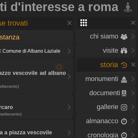
ti d'interesse a roma
e trovati
chi siamo
istanza
visite
:
Comune di Albano Laziale
storia
lazzo vescovile ad albano
monumenti
ettecento)
documenti
gallerie
rcaro
(settecento)
almanacco
a a piazza vescovile
cronologia