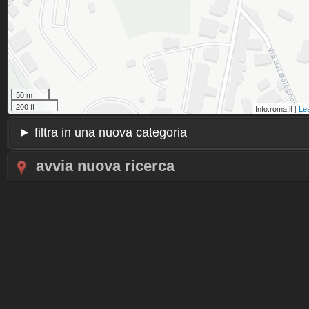
50 m
200 ft
Info.roma.it |
Lea
avvia nuova ricerca