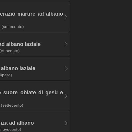
ncrazio martire ad albano
(settecento)
ad albano laziale
(ottocento)
 albano laziale
impero)
le suore oblate di gesù e
(settecento)
nza ad albano
(novecento)