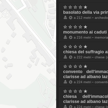
☆ ☆ ☆ ☆ ★
basolato della via pri
-
a 212 metri
archeolo
☆ ☆ ☆ ☆ ★
monumento ai caduti 
-
a 216 metri
memoria
☆ ☆ ☆ ☆ ★
chiesa del suffragio a
-
a 222 metri
chiese
(
☆ ☆ ☆ ☆ ★
convento dell'immac
clarisse ad albano laz
-
a 224 metri
conventi-
☆ ☆ ☆ ☆ ★
chiesa dell'immaco
clarisse ad albano laz
-
a 224 metri
chiese
(