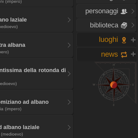
oni
(impero)
personaggi
ano laziale
biblioteca
medioevo)
luoghi
tra albana
pero)
news
ntissima della rotonda di
edioevo)
domiziano ad albano
ia
(impero)
d albano laziale
(medioevo)