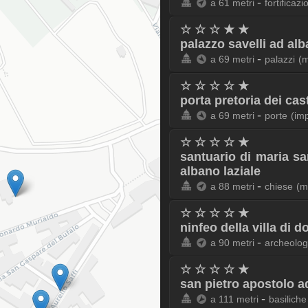
-
a 61 metri
fortificazi
☆ ☆ ☆ ★ ★
palazzo savelli ad alb
-
a 69 metri
palazzi
(
☆ ☆ ☆ ☆ ★
porta pretoria dei cas
-
a 69 metri
porte
(im
☆ ☆ ☆ ☆ ★
santuario di maria sa
albano laziale
-
a 88 metri
chiese
(m
☆ ☆ ☆ ☆ ★
ninfeo della villa di 
-
a 90 metri
archeolog
☆ ☆ ☆ ☆ ★
san pietro apostolo a
-
a 111 metri
basiliche