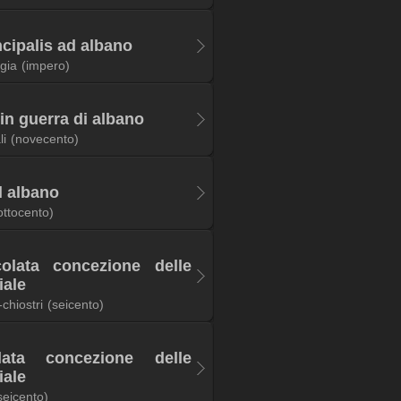
ncipalis ad albano
gia
(impero)
in guerra di albano
li
(novecento)
l albano
ottocento)
olata concezione delle
iale
chiostri
(seicento)
lata concezione delle
iale
seicento)