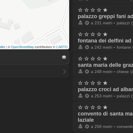
☆ ☆ ☆ ☆ ★
palazzo greppi fani a
-
a 231 metri
palazzi
☆ ☆ ☆ ☆ ★
fontana dei delfini ad
-
| ©
contributors ©
a 242 metri
fontane
flet
OpenStreetMap
CARTO
☆ ☆ ☆ ☆ ★
santa maria delle graz
-
a 248 metri
chiese
(
☆ ☆ ☆ ☆ ★
palazzo croci ad alba
-
a 253 metri
palazzi
☆ ☆ ☆ ☆ ★
convento di santa mar
laziale
-
a 258 metri
conventi-