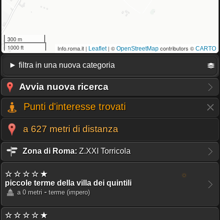
300 m
1000 ft
Info.roma.it |
| ©
contributors ©
Leaflet
OpenStreetMap
CARTO
Avvia nuova ricerca
Punti d'interesse trovati
a 627 metri di distanza
Zona di Roma:
Z.XXI Torricola
☆ ☆ ☆ ☆ ★
piccole terme della villa dei quintili
-
a 0 metri
terme
(impero)
☆ ☆ ☆ ☆ ★