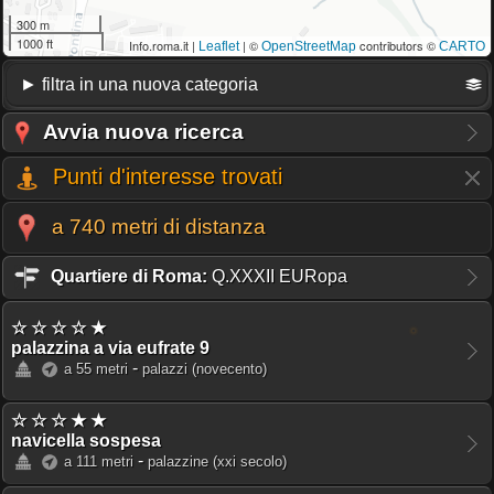
300 m
1000 ft
Info.roma.it |
| ©
contributors ©
Leaflet
OpenStreetMap
CARTO
Avvia nuova ricerca
Punti d'interesse trovati
a 740 metri di distanza
Quartiere di Roma:
Q.XXXII EURopa
☆ ☆ ☆ ☆ ★
palazzina a via eufrate 9
-
a 55 metri
palazzi
(novecento)
☆ ☆ ☆ ★ ★
navicella sospesa
-
a 111 metri
palazzine
(xxi secolo)