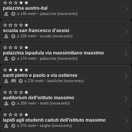
☆ ☆ ☆ ★ ★
palazzina austro-ital
-
a 146 metri
palazzine
(novecento)
☆ ☆ ☆ ☆ ★
scuola san francesco d'assisi
-
a 159 metri
scuole
(novecento)
☆ ☆ ☆ ☆ ★
palazzina lapadula via massimiliano massimo
-
a 174 metri
palazzine
(novecento)
☆ ★ ★ ★ ★
santi pietro e paolo a via ostiense
-
a 234 metri
basiliche
(novecento)
☆ ☆ ☆ ☆ ★
auditorium dell'istituto massimo
-
a 269 metri
teatri
(novecento)
☆ ☆ ☆ ☆ ★
lapidi agli studenti caduti dell'istituto massimo
-
a 276 metri
targhe
(novecento)