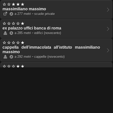
☆ ☆ ★ ★ ★
massimiliano massimo
-
a 277 metri
scuole private
☆ ☆ ☆ ☆ ★
ex palazzo uffici banca di roma
-
a 285 metri
edifici
(novecento)
☆ ☆ ☆ ☆ ★
cappella dell’immacolata all'istituto massimiliano
massimo
-
a 292 metri
cappelle
(novecento)
☆ ☆ ☆ ★ ★
auditorium dell'istituto massimiliano massimo
-
a 293 metri
auditori
☆ ☆ ☆ ☆ ★
istituto massimiliano massimo
-
a 320 metri
scuole
(novecento)
☆ ☆ ☆ ★ ★
palazzina selva