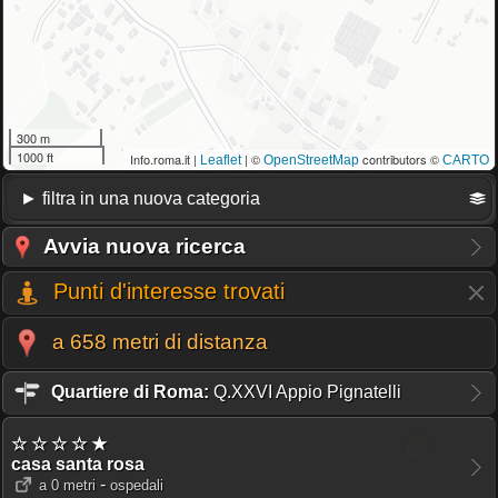
300 m
1000 ft
Info.roma.it |
| ©
contributors ©
Leaflet
OpenStreetMap
CARTO
Avvia nuova ricerca
Punti d'interesse trovati
a 658 metri di distanza
Quartiere di Roma:
Q.XXVI Appio Pignatelli
☆ ☆ ☆ ☆ ★
casa santa rosa
-
a 0 metri
ospedali