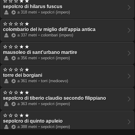
☆ ☆ ☆ ★ ★
sepolcro di hilarus fuscus
-
a 318 metri
sepolcri
(impero)
☆ ☆ ☆ ☆ ★
colombario del iv miglio dell'appia antica
-
a 337 metri
colombari
(impero)
☆ ☆ ☆ ★ ★
mausoleo di sant'urbano martire
-
a 356 metri
sepolcri
(impero)
☆ ☆ ☆ ☆ ★
torre dei borgiani
-
a 361 metri
torri
(medioevo)
☆ ☆ ☆ ★ ★
sepolcro di tiberio claudio secondo filippiano
-
a 363 metri
sepolcri
(impero)
☆ ☆ ☆ ★ ★
sepolcro di quinto apuleio
-
a 388 metri
sepolcri
(impero)