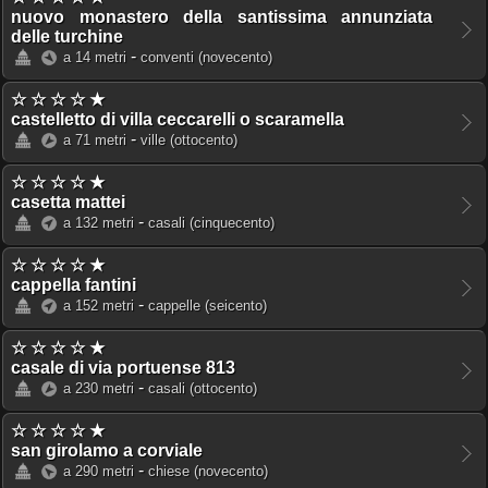
nuovo monastero della santissima annunziata
delle turchine
-
a 14 metri
conventi
(novecento)
☆ ☆ ☆ ☆ ★
castelletto di villa ceccarelli o scaramella
-
a 71 metri
ville
(ottocento)
☆ ☆ ☆ ☆ ★
casetta mattei
-
a 132 metri
casali
(cinquecento)
☆ ☆ ☆ ☆ ★
cappella fantini
-
a 152 metri
cappelle
(seicento)
☆ ☆ ☆ ☆ ★
casale di via portuense 813
-
a 230 metri
casali
(ottocento)
☆ ☆ ☆ ☆ ★
san girolamo a corviale
-
a 290 metri
chiese
(novecento)