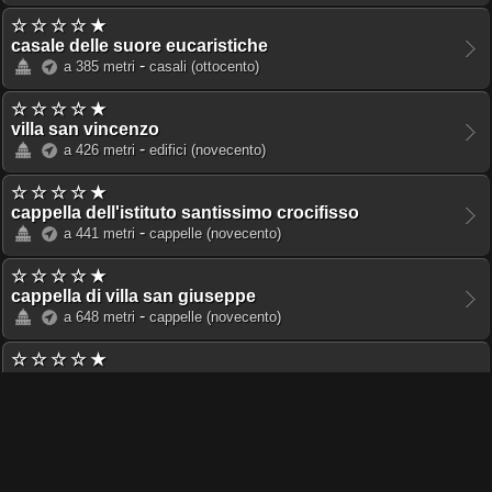
☆ ☆ ☆ ☆ ★
casale delle suore eucaristiche
-
a 385 metri
casali
(ottocento)
☆ ☆ ☆ ☆ ★
villa san vincenzo
-
a 426 metri
edifici
(novecento)
☆ ☆ ☆ ☆ ★
cappella dell'istituto santissimo crocifisso
-
a 441 metri
cappelle
(novecento)
☆ ☆ ☆ ☆ ★
cappella di villa san giuseppe
-
a 648 metri
cappelle
(novecento)
☆ ☆ ☆ ☆ ★
villa san giuseppe
-
a 662 metri
conventi
(novecento)
☆ ☆ ☆ ★ ★
sgm conference center
-
a 713 metri
spazi espositivi