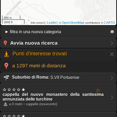
500 m
2000 ft
Info.roma.it |
| ©
contributors ©
Leaflet
OpenStreetMap
CARTO
Avvia nuova ricerca
Punti d'interesse trovati
a 1297 metri di distanza
Suburbio di Roma:
S.VII Portuense
☆ ☆ ☆ ☆ ★
cappella del nuovo monastero della santissima
annunziata delle turchine
-
a 0 metri
cappelle
(novecento)
☆ ☆ ☆ ☆ ★