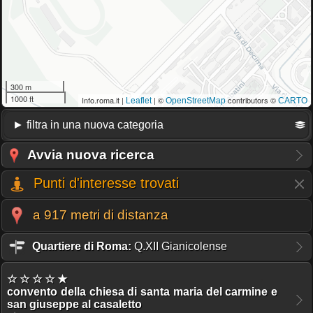
300 m
1000 ft
Info.roma.it |
| ©
contributors ©
Leaflet
OpenStreetMap
CARTO
Avvia nuova ricerca
Punti d'interesse trovati
a 917 metri di distanza
Quartiere di Roma:
Q.XII Gianicolense
☆ ☆ ☆ ☆ ★
convento della chiesa di santa maria del carmine e
san giuseppe al casaletto