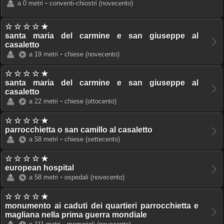
-
a 0 metri
conventi-chiostri
(novecento)
☆ ☆ ☆ ☆ ★
santa maria del carmine e san giuseppe al
casaletto
-
a 19 metri
chiese
(novecento)
☆ ☆ ☆ ☆ ★
santa maria del carmine e san giuseppe al
casaletto
-
a 22 metri
chiese
(ottocento)
☆ ☆ ☆ ☆ ★
parrocchietta o san camillo al casaletto
-
a 58 metri
chiese
(settecento)
☆ ☆ ☆ ☆ ★
european hospital
-
a 58 metri
ospedali
(novecento)
☆ ☆ ☆ ☆ ★
monumento ai caduti dei quartieri parrocchietta e
magliana nella prima guerra mondiale
-