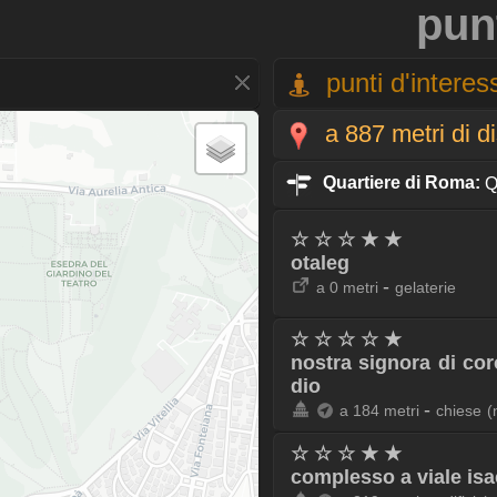
pun
punti d'interess
a 887 metri di d
Quartiere di Roma:
Q
☆ ☆ ☆ ★ ★
otaleg
-
a 0 metri
gelaterie
☆ ☆ ☆ ☆ ★
nostra signora di co
dio
-
a 184 metri
chiese
(
☆ ☆ ☆ ★ ★
complesso a viale is