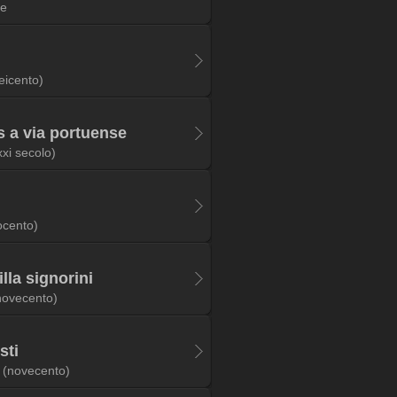
ie
eicento)
s a via portuense
xxi secolo)
ocento)
illa signorini
novecento)
sti
(novecento)