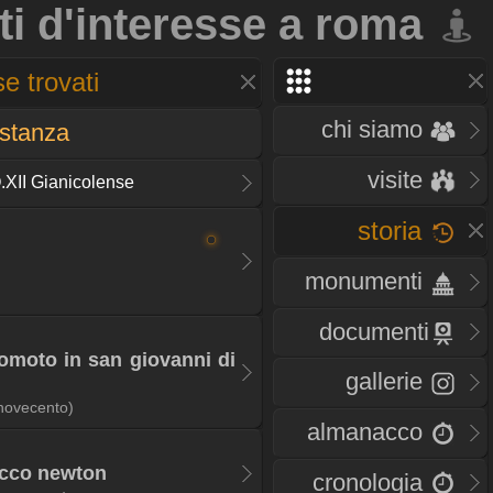
ti d'interesse a roma
e trovati
chi siamo
istanza
visite
.XII Gianicolense
storia
monumenti
documenti
romoto in san giovanni di
gallerie
novecento)
almanacco
acco newton
cronologia