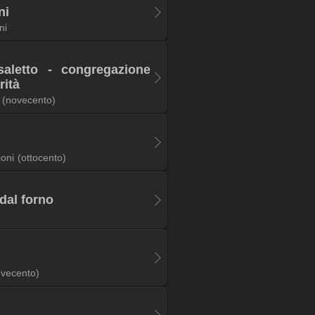
ni
ni
aletto - congregazione
rità
(novecento)
ioni
(ottocento)
dal forno
ovecento)