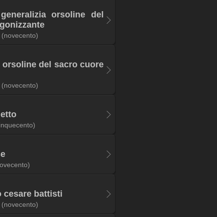
generalizia orsoline del
agonizzante
(novecento)
e orsoline del sacro cuore
(novecento)
letto
inquecento)
se
ovecento)
 cesare battisti
(novecento)