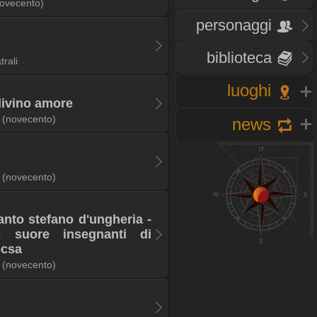
ovecento)
personaggi
biblioteca
trali
luoghi
 divino amore
(novecento)
news
(novecento)
anto stefano d'ungheria -
e suore insegnanti di
ocsa
(novecento)