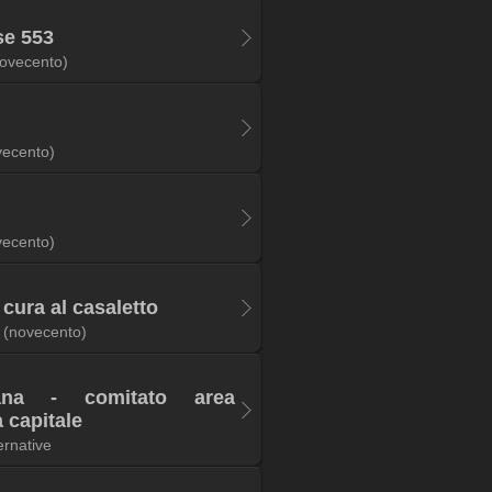
se 553
ovecento)
vecento)
vecento)
 cura al casaletto
(novecento)
iana - comitato area
 capitale
rnative