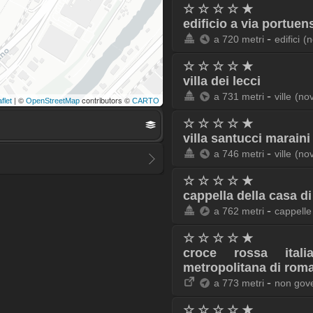
☆ ☆ ☆ ☆ ★
edificio a via portuen
-
a 720 metri
edifici
(n
☆ ☆ ☆ ☆ ★
villa dei lecci
-
a 731 metri
ville
(no
| ©
contributors ©
flet
OpenStreetMap
CARTO
☆ ☆ ☆ ☆ ★
villa santucci maraini
-
a 746 metri
ville
(no
☆ ☆ ☆ ☆ ★
cappella della casa di
-
a 762 metri
cappelle
☆ ☆ ☆ ☆ ★
croce rossa ital
metropolitana di roma
-
a 773 metri
non gove
☆ ☆ ☆ ☆ ★