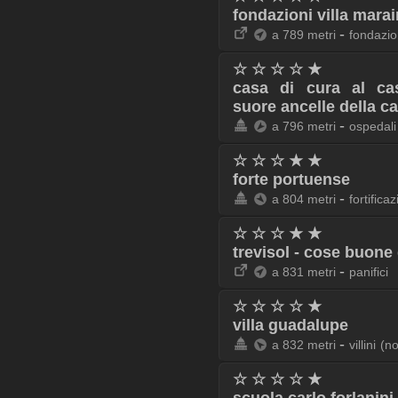
fondazioni villa marai
-
a 789 metri
fondazio
☆ ☆ ☆ ☆ ★
casa di cura al cas
suore ancelle della ca
-
a 796 metri
ospedali
☆ ☆ ☆ ★ ★
forte portuense
-
a 804 metri
fortificaz
☆ ☆ ☆ ★ ★
trevisol - cose buone 
-
a 831 metri
panifici
☆ ☆ ☆ ☆ ★
villa guadalupe
-
a 832 metri
villini
(n
☆ ☆ ☆ ☆ ★
scuola carlo forlanini