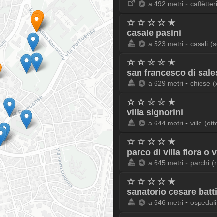
-
a 492 metri
caffètter
☆ ☆ ☆ ☆ ★
casale pasini
-
a 523 metri
casali
(s
☆ ☆ ☆ ☆ ★
san francesco di sale
-
a 629 metri
chiese
(
☆ ☆ ☆ ☆ ★
villa signorini
-
a 644 metri
ville
(ott
☆ ☆ ☆ ☆ ★
parco di villa flora o v
-
a 645 metri
parchi
(
☆ ☆ ☆ ☆ ★
sanatorio cesare batti
-
a 646 metri
ospedali