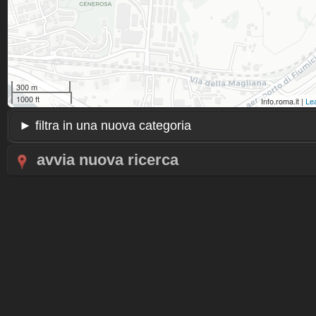
300 m
1000 ft
Info.roma.it |
Lea
avvia nuova ricerca