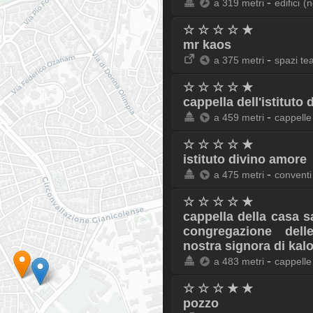
-
a 319 metri
edifici
(n
☆ ☆ ☆ ☆ ★
mr kaos
-
a 375 metri
spazi tea
☆ ☆ ☆ ☆ ★
cappella dell'istituto
-
a 459 metri
cappelle
☆ ☆ ☆ ☆ ★
istituto divino amore
-
a 475 metri
conventi
☆ ☆ ☆ ☆ ★
cappella della casa s
congregazione dell
nostra signora di kal
-
a 483 metri
cappelle
☆ ☆ ☆ ★ ★
pozzo