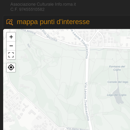
mappa punti d'interesse
+
−