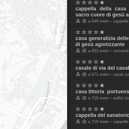
☆ ☆ ☆ ☆ ★
cappella della casa 
sacro cuore di gesù 
-
a 648 metri
cappelle
☆ ☆ ☆ ☆ ★
casa generalizia dell
di gesù agonizzante
-
a 653 metri
conventi
☆ ☆ ☆ ☆ ★
casale di via del casa
-
a 671 metri
casali
(c
☆ ☆ ☆ ☆ ★
casa littoria portuen
-
a 716 metri
edifici
(n
☆ ☆ ☆ ☆ ★
cappella del sanatorio
-
a 719 metri
cappelle