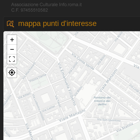
mappa punti d'interesse
+
−