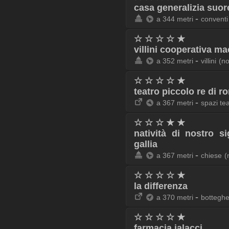
casa generalizia suor
-
a 344 metri
conventi
☆ ☆ ☆ ☆ ★
villini cooperativa ma
-
a 352 metri
villini
(n
☆ ☆ ☆ ☆ ★
teatro piccolo re di r
-
a 367 metri
spazi tea
☆ ☆ ☆ ★ ★
natività di nostro s
gallia
-
a 367 metri
chiese
(
☆ ☆ ☆ ☆ ★
la differenza
-
a 370 metri
botteghe
☆ ☆ ☆ ☆ ★
farmacia ialacci