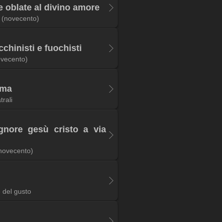
e oblate al divino amore
(novecento)
cchinisti e fuochisti
ovecento)
oma
trali
ignore gesù cristo a via
novecento)
 del gusto