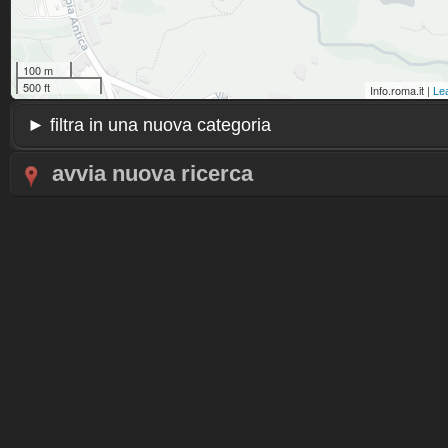
100 m
500 ft
Info.roma.it |
Lea
avvia nuova ricerca