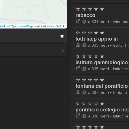
☆ ☆ ☆ ★ ★
rebacco
-
a 331 metri
wine bar
| ©
contributors ©
flet
OpenStreetMap
CARTO
☆ ☆ ☆ ★ ★
lotti iacp appio iii
-
a 333 metri
edifici
(n
☆ ☆ ☆ ☆ ★
istituto gemmologico 
-
a 335 metri
istituti sc
☆ ☆ ☆ ☆ ★
fontana del pontifici
-
a 337 metri
fontane
☆ ☆ ☆ ☆ ★
pontificio collegio 
-
a 338 metri
istituti re
☆ ☆ ☆ ☆ ★