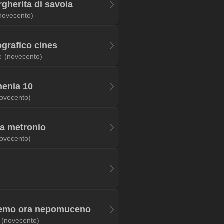
gherita di savoia
novecento)
grafico cines
e
(novecento)
menia 10
ovecento)
a metronio
ovecento)
boemo ora nepomuceno
(novecento)