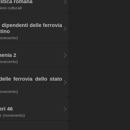
istica romana
oni culturali
 dipendenti delle ferrovia
atino
ovecento)
menia 2
ovecento)
elle ferrovia dello stato
ovecento)
eri 46
e
(novecento)