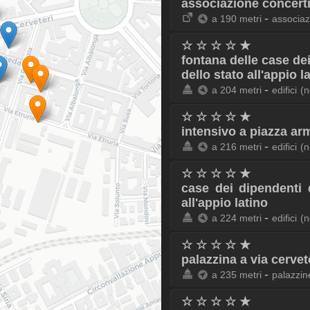
associazione concert
-
a 190 metri
associazi
☆ ☆ ☆ ☆ ★
fontana delle case dei
dello stato all'appio l
-
a 204 metri
edifici
(n
☆ ☆ ☆ ☆ ★
intensivo a piazza ar
-
a 216 metri
edifici
(n
☆ ☆ ☆ ☆ ★
case dei dipendenti d
all'appio latino
-
a 224 metri
edifici
(n
☆ ☆ ☆ ☆ ★
palazzina a via cervet
-
a 235 metri
palazzin
☆ ☆ ☆ ☆ ★