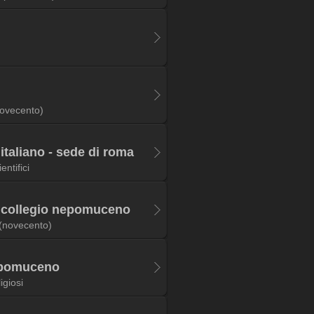
ovecento)
italiano - sede di roma
ientifici
o collegio nepomuceno
(novecento)
nepomuceno
ligiosi