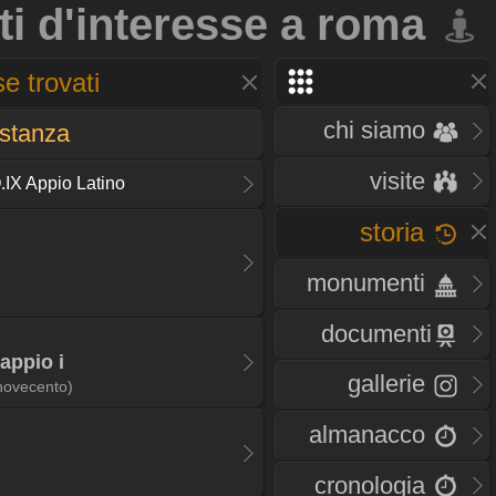
ti d'interesse a roma
e trovati
chi siamo
istanza
visite
.IX Appio Latino
storia
monumenti
documenti
 appio i
gallerie
novecento)
almanacco
cronologia