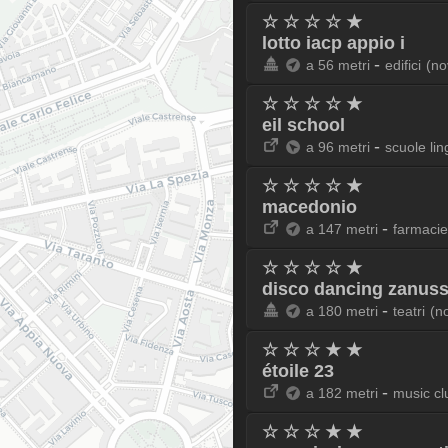
☆ ☆ ☆ ☆ ★
lotto iacp appio i
-
a 56 metri
edifici
(no
☆ ☆ ☆ ☆ ★
eil school
-
a 96 metri
scuole lin
☆ ☆ ☆ ☆ ★
macedonio
-
a 147 metri
farmacie
☆ ☆ ☆ ☆ ★
disco dancing zanuss
-
a 180 metri
teatri
(n
☆ ☆ ☆ ★ ★
étoile 23
-
a 182 metri
music cl
☆ ☆ ☆ ★ ★