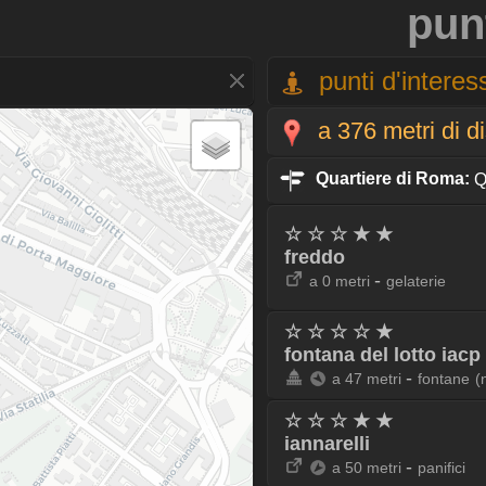
pun
punti d'interess
a 376 metri di d
Quartiere di Roma:
Q
☆ ☆ ☆ ★ ★
freddo
-
a 0 metri
gelaterie
☆ ☆ ☆ ☆ ★
fontana del lotto iacp
-
a 47 metri
fontane
(
☆ ☆ ☆ ★ ★
iannarelli
-
a 50 metri
panifici