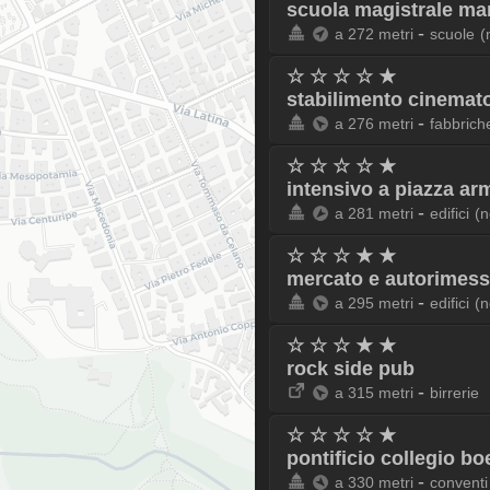
scuola magistrale mar
-
a 272 metri
scuole
(
☆ ☆ ☆ ☆ ★
stabilimento cinemato
-
a 276 metri
fabbrich
☆ ☆ ☆ ☆ ★
intensivo a piazza ar
-
a 281 metri
edifici
(n
☆ ☆ ☆ ★ ★
mercato e autorimess
-
a 295 metri
edifici
(n
☆ ☆ ☆ ★ ★
rock side pub
-
a 315 metri
birrerie
☆ ☆ ☆ ☆ ★
pontificio collegio 
-
a 330 metri
conventi