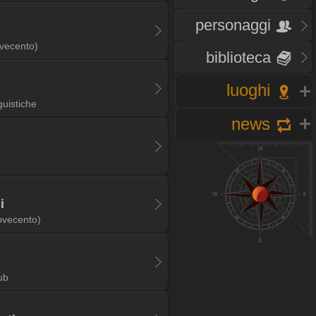
personaggi
vecento)
biblioteca
luoghi
guistiche
news
i
ovecento)
ub