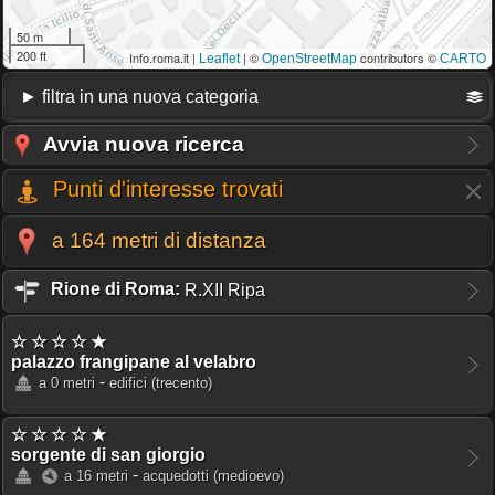
50 m
200 ft
Info.roma.it |
| ©
contributors ©
Leaflet
OpenStreetMap
CARTO
Avvia nuova ricerca
Punti d'interesse trovati
a 164 metri di distanza
Rione di Roma:
R.XII Ripa
☆ ☆ ☆ ☆ ★
palazzo frangipane al velabro
-
a 0 metri
edifici
(trecento)
☆ ☆ ☆ ☆ ★
sorgente di san giorgio
-
a 16 metri
acquedotti
(medioevo)