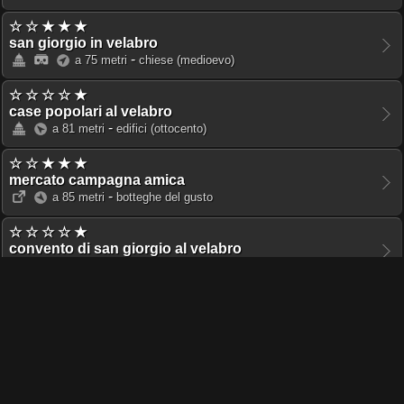
☆ ☆ ★ ★ ★
san giorgio in velabro
-
a 75 metri
chiese
(medioevo)
☆ ☆ ☆ ☆ ★
case popolari al velabro
-
a 81 metri
edifici
(ottocento)
☆ ☆ ★ ★ ★
mercato campagna amica
-
a 85 metri
botteghe del gusto
☆ ☆ ☆ ☆ ★
convento di san giorgio al velabro
-
a 93 metri
conventi
(settecento)
☆ ☆ ☆ ☆ ★
giardino andosilla
-
a 103 metri
giardini
(settecento)
☆ ☆ ☆ ☆ ★
cisterna dell'acqua argentina
-
a 110 metri
cisterne
(repubblica)