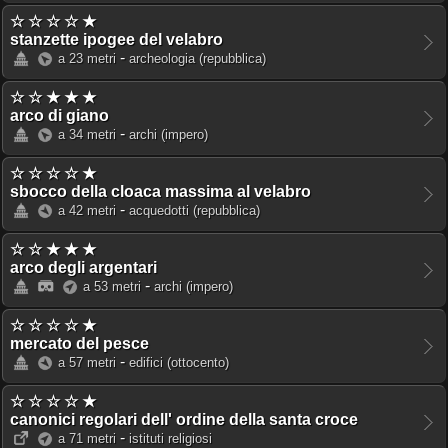
☆ ☆ ☆ ☆ ★
stanzette ipogee del velabro
-
a 23 metri
archeologia
(repubblica)
☆ ☆ ★ ★ ★
arco di giano
-
a 34 metri
archi
(impero)
☆ ☆ ☆ ☆ ★
sbocco della cloaca massima al velabro
-
a 42 metri
acquedotti
(repubblica)
☆ ☆ ★ ★ ★
arco degli argentari
-
a 53 metri
archi
(impero)
☆ ☆ ☆ ☆ ★
mercato del pesce
-
a 57 metri
edifici
(ottocento)
☆ ☆ ☆ ☆ ★
canonici regolari dell' ordine della santa croce
-
a 71 metri
istituti religiosi