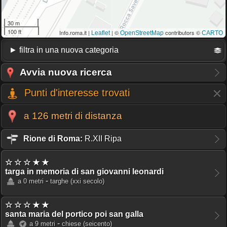
30 m
100 ft
Info.roma.it |
| ©
contributors ©
Leaflet
OpenStreetMap
CARTO
Avvia nuova ricerca
Punti d'interesse trovati
a 126 metri di distanza
Rione di Roma:
R.XII Ripa
☆ ☆ ☆ ★ ★
targa in memoria di san giovanni leonardi
-
a 0 metri
targhe
(xxi secolo)
☆ ☆ ☆ ★ ★
santa maria del portico poi san galla
-
a 9 metri
chiese
(seicento)