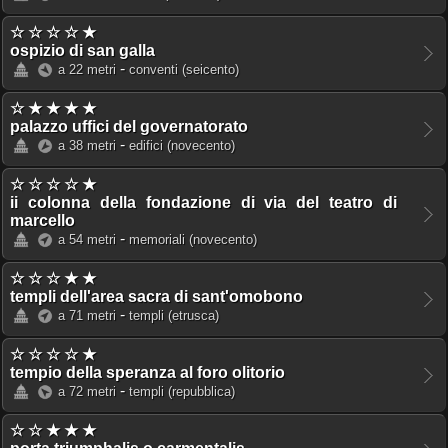
☆ ☆ ☆ ☆ ★
ospizio di san galla
-
a 22 metri
conventi
(seicento)
☆ ★ ★ ★ ★
palazzo uffici del governatorato
-
a 38 metri
edifici
(novecento)
☆ ☆ ☆ ☆ ★
ii colonna della fondazione di via del teatro di
marcello
-
a 54 metri
memoriali
(novecento)
☆ ☆ ☆ ★ ★
templi dell'area sacra di sant'omobono
-
a 71 metri
templi
(etrusca)
☆ ☆ ☆ ☆ ★
tempio della speranza al foro olitorio
-
a 72 metri
templi
(repubblica)
☆ ☆ ★ ★ ★