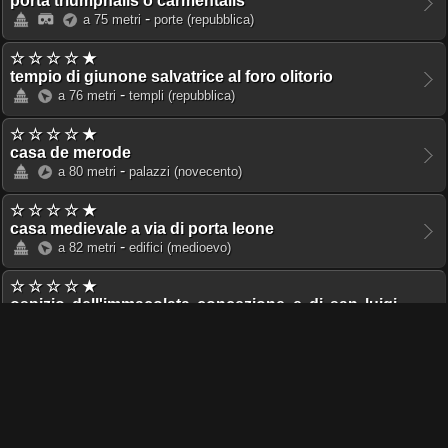
porta triumphalis o carmentalis
-
a 75 metri
porte
(repubblica)
☆ ☆ ☆ ☆ ★
tempio di giunone salvatrice al foro olitorio
-
a 76 metri
templi
(repubblica)
☆ ☆ ☆ ☆ ★
casa de merode
-
a 80 metri
palazzi
(novecento)
☆ ☆ ☆ ☆ ★
casa medievale a via di porta leone
-
a 82 metri
edifici
(medioevo)
☆ ☆ ☆ ☆ ★
ospizio dell'immacolata concezione e di san luigi
gonzaga
-
a 83 metri
conventi-chiostri
(settecento)
☆ ☆ ★ ★ ★
san nicola in carcere
-
a 93 metri
basiliche
(cinquecento)