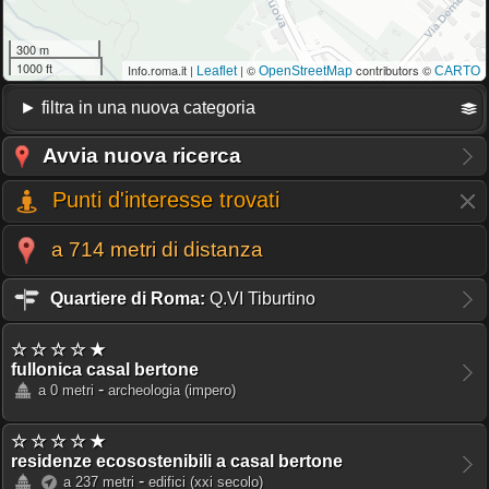
300 m
1000 ft
Info.roma.it |
| ©
contributors ©
Leaflet
OpenStreetMap
CARTO
Avvia nuova ricerca
Punti d'interesse trovati
a 714 metri di distanza
Quartiere di Roma:
Q.VI Tiburtino
☆ ☆ ☆ ☆ ★
fullonica casal bertone
-
a 0 metri
archeologia
(impero)
☆ ☆ ☆ ☆ ★
residenze ecosostenibili a casal bertone
-
a 237 metri
edifici
(xxi secolo)