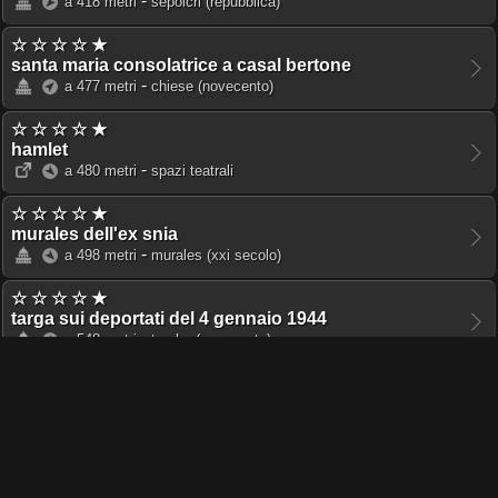
-
a 418 metri
sepolcri
(repubblica)
☆ ☆ ☆ ☆ ★
santa maria consolatrice a casal bertone
-
a 477 metri
chiese
(novecento)
☆ ☆ ☆ ☆ ★
hamlet
-
a 480 metri
spazi teatrali
☆ ☆ ☆ ☆ ★
murales dell'ex snia
-
a 498 metri
murales
(xxi secolo)
☆ ☆ ☆ ☆ ★
targa sui deportati del 4 gennaio 1944
-
a 548 metri
targhe
(novecento)
☆ ☆ ☆ ☆ ★
san leone magno al pigneto
-
a 551 metri
chiese
(novecento)
☆ ☆ ☆ ☆ ★
cave del pigneto