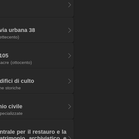
via urbana 38
ettecento)
 105
sacre
(ottocento)
ifici di culto
he storiche
nio civile
specializzate
ntrale per il restauro e la
atrimonio archivistico e