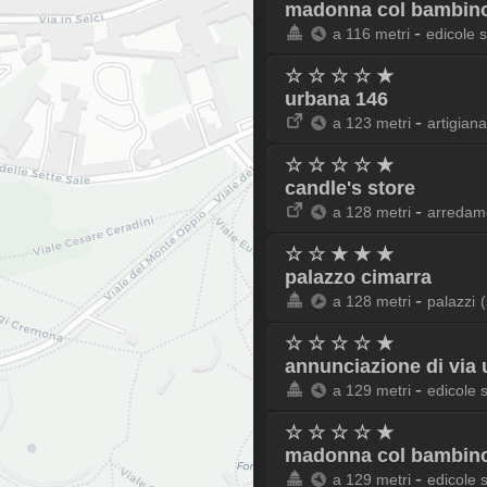
madonna col bambino
-
a 116 metri
edicole 
☆ ☆ ☆ ☆ ★
urbana 146
-
a 123 metri
artigiana
☆ ☆ ☆ ☆ ★
candle's store
-
a 128 metri
arredam
☆ ☆ ★ ★ ★
palazzo cimarra
-
a 128 metri
palazzi
☆ ☆ ☆ ☆ ★
annunciazione di via
-
a 129 metri
edicole 
☆ ☆ ☆ ☆ ★
madonna col bambino
-
a 129 metri
edicole 