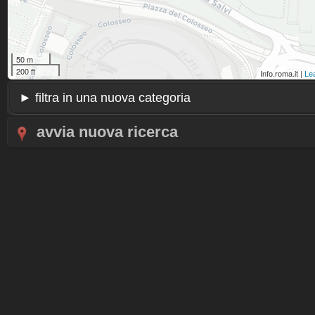
50 m
200 ft
Info.roma.it |
Lea
avvia nuova ricerca