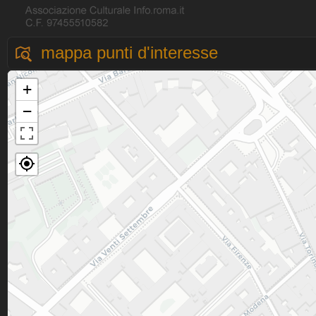
mappa punti d'interesse
+
−