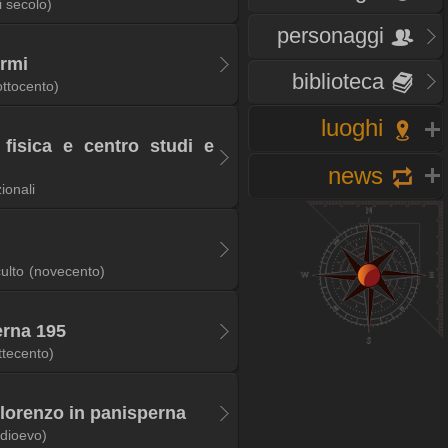
i secolo)
personaggi
ermi
biblioteca
ottocento)
luoghi
 fisica e centro studi e
news
ionali
culto
(novecento)
erna 195
ttecento)
lorenzo in panisperna
dioevo)