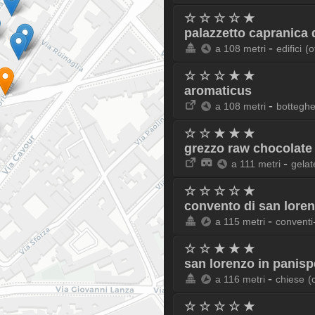
☆ ☆ ☆ ☆ ★
palazzetto capranica d
-
a 108 metri
edifici
(o
☆ ☆ ☆ ★ ★
aromaticus
-
a 108 metri
botteghe
☆ ☆ ★ ★ ★
grezzo raw chocolate
-
a 111 metri
gelat
☆ ☆ ☆ ☆ ★
convento di san lore
-
a 115 metri
conventi-
☆ ☆ ★ ★ ★
san lorenzo in panis
-
a 116 metri
chiese
(
☆ ☆ ☆ ☆ ★