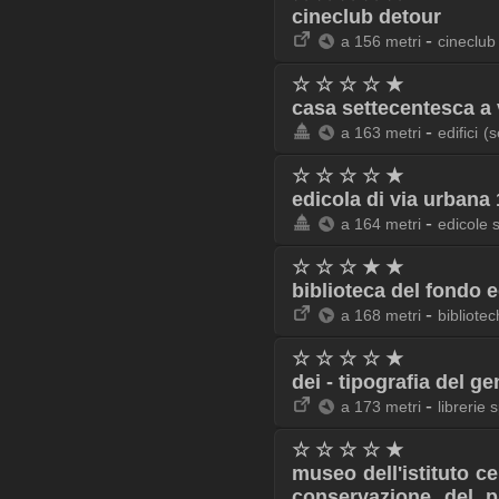
cineclub detour
-
a 156 metri
cineclub
☆ ☆ ☆ ☆ ★
casa settecentesca a 
-
a 163 metri
edifici
(s
☆ ☆ ☆ ☆ ★
edicola di via urbana
-
a 164 metri
edicole 
☆ ☆ ☆ ★ ★
biblioteca del fondo ed
-
a 168 metri
bibliotec
☆ ☆ ☆ ☆ ★
dei - tipografia del ge
-
a 173 metri
librerie 
☆ ☆ ☆ ☆ ★
museo dell'istituto ce
conservazione del p