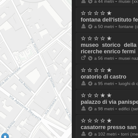
-
a 44 metri
musei
(xx
☆ ☆ ☆ ☆ ★
fontana dell'istituto f
-
a 50 metri
fontane
(
☆ ☆ ☆ ☆ ★
museo storico della
ricerche enrico fermi
-
a 56 metri
musei naz
☆ ☆ ☆ ☆ ★
oratorio di castro
-
a 95 metri
luoghi di 
☆ ☆ ☆ ★ ★
palazzo di via panisp
-
a 98 metri
edifici
(se
☆ ☆ ☆ ☆ ★
casatorre presso san 
-
a 102 metri
torri
(me