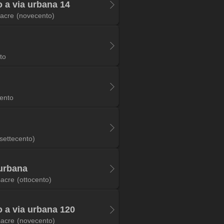
 a via urbana 14
sacre
(novecento)
to
ento
(settecento)
 urbana
sacre
(ottocento)
 a via urbana 120
sacre
(novecento)