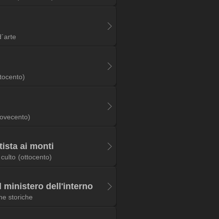
d´arte
ttocento)
ovecento)
tista ai monti
 culto
(ottocento)
l ministero dell'interno
he storiche