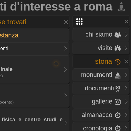
ti d'interesse a roma
e trovati
chi siamo
istanza
visite
onti
storia
inale
monumenti
o)
documenti
gallerie
tocento)
almanacco
 fisica e centro studi e
cronologia