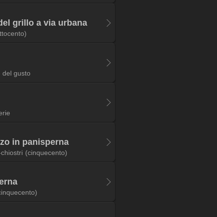
el grillo a via urbana
ttocento)
 del gusto
erie
nzo in panisperna
chiostri
(cinquecento)
perna
cinquecento)