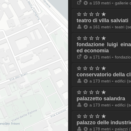
-
a 159 metri
gallerie 
☆ ☆ ☆ ☆ ★
teatro di villa salviati
-
a 161 metri
teatri
(s
☆ ☆ ☆ ☆ ★
fondazione luigi eina
ed economia
-
a 171 metri
fondazio
☆ ☆ ☆ ☆ ★
conservatorio della 
-
a 173 metri
edifici
(s
☆ ☆ ☆ ☆ ★
palazzetto salandra
-
a 173 metri
edifici
(s
☆ ☆ ☆ ☆ ★
palazzo delle industr
-
a 178 metri
palazzi