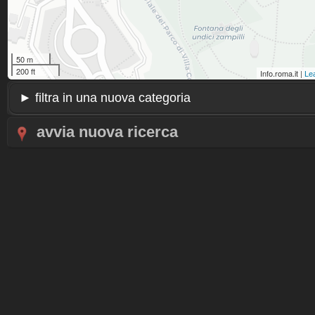
50 m
200 ft
Info.roma.it |
Lea
avvia nuova ricerca