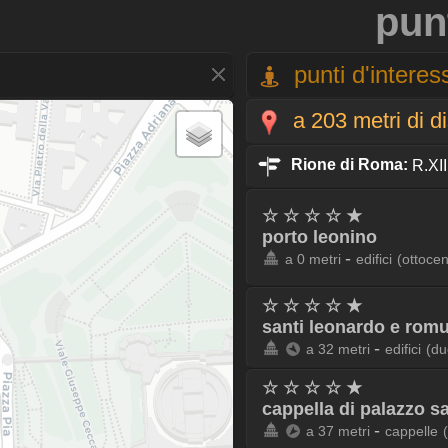
pun
punti d'interess
a 203 metri di d
Rione di Roma:
R.XII
☆ ☆ ☆ ☆ ★
porto leonino
-
a 0 metri
edifici
(ottocen
☆ ☆ ☆ ☆ ★
santi leonardo e romu
-
a 32 metri
edifici
(du
☆ ☆ ☆ ☆ ★
cappella di palazzo sa
-
a 37 metri
cappelle