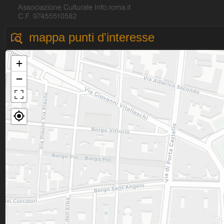
mappa punti d'interesse
+
−