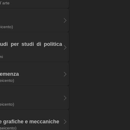
d´arte
eicento)
udi per studi di politica
ni
clemenza
eicento)
eicento)
ie grafiche e meccaniche
(seicento)