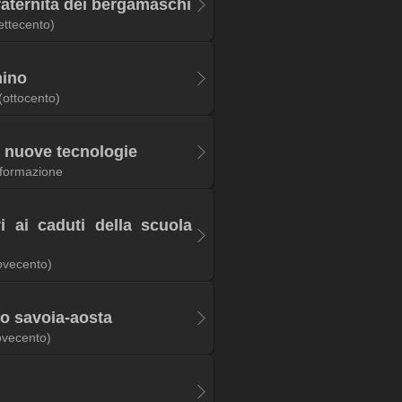
fraternita dei bergamaschi
ettecento)
nino
(ottocento)
e nuove tecnologie
i formazione
vi ai caduti della scuola
ovecento)
o savoia-aosta
ovecento)