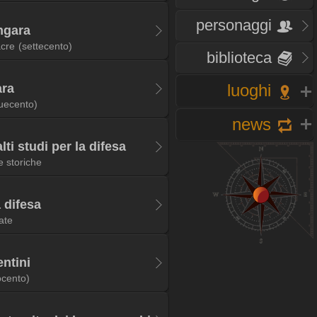
personaggi
ungara
acre
(settecento)
biblioteca
luoghi
ara
uecento)
news
lti studi per la difesa
e storiche
a difesa
ate
entini
ocento)