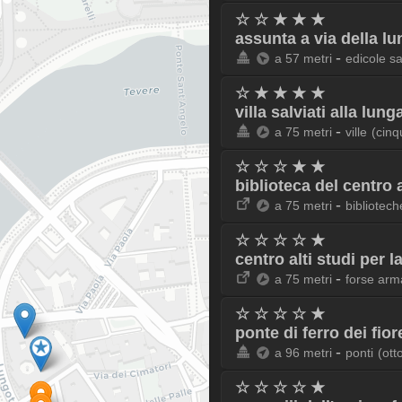
☆ ☆ ★ ★ ★
assunta a via della l
-
a 57 metri
edicole s
☆ ★ ★ ★ ★
villa salviati alla lung
-
a 75 metri
ville
(cinq
☆ ☆ ☆ ★ ★
biblioteca del centro a
-
a 75 metri
bibliotech
☆ ☆ ☆ ☆ ★
centro alti studi per l
-
a 75 metri
forse arm
☆ ☆ ☆ ☆ ★
ponte di ferro dei fior
-
a 96 metri
ponti
(ott
☆ ☆ ☆ ☆ ★