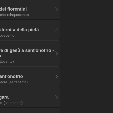
dei fiorentini
iche
(cinquecento)
aternita della pietà
ovecento)
re di gesù a sant'onofrio -
a
ttocento)
sant'onofrio
sacre
(settecento)
gara
se
(settecento)