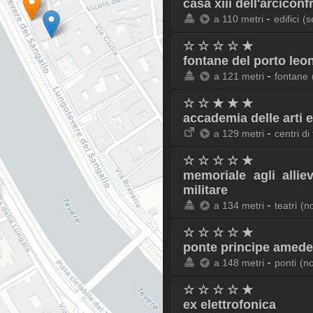
casa xiii dell'arcicon
-
a 110 metri
edifici
(s
☆ ☆ ☆ ☆ ★
fontane del porto leo
-
a 121 metri
fontane
☆ ☆ ★ ★ ★
accademia delle arti 
-
a 129 metri
centri d
☆ ☆ ☆ ☆ ★
memoriale agli allie
militare
-
a 134 metri
teatri
(n
☆ ☆ ☆ ☆ ★
ponte principe amede
-
a 148 metri
ponti
(n
☆ ☆ ☆ ☆ ★
ex elettrofonica