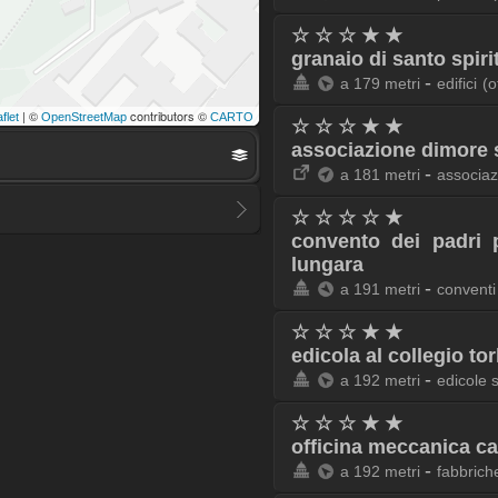
☆ ☆ ☆ ★ ★
granaio di santo spiri
-
a 179 metri
edifici
(o
| ©
contributors ©
flet
OpenStreetMap
CARTO
☆ ☆ ☆ ★ ★
associazione dimore s
-
a 181 metri
associaz
☆ ☆ ☆ ☆ ★
convento dei padri 
lungara
-
a 191 metri
conventi
☆ ☆ ☆ ★ ★
edicola al collegio tor
-
a 192 metri
edicole 
☆ ☆ ☆ ★ ★
officina meccanica c
-
a 192 metri
fabbrich