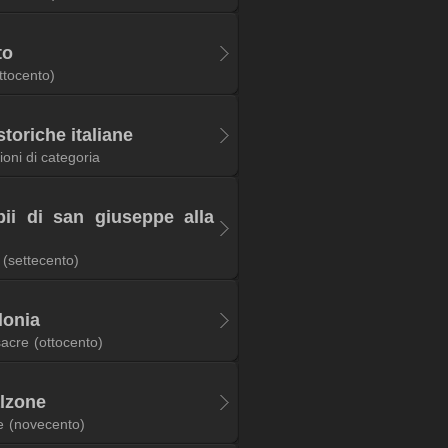
to
ttocento)
toriche italiane
ioni di categoria
pii di san giuseppe alla
(settecento)
lonia
sacre
(ottocento)
alzone
e
(novecento)