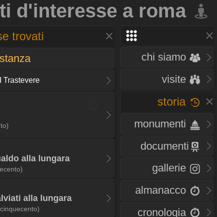
ti d'interesse a roma
e trovati
chi siamo
istanza
visite
I Trastevere
storia
monumenti
to)
documenti
aldo alla lungara
gallerie
ecento)
almanacco
lviati alla lungara
(cinquecento)
cronologia