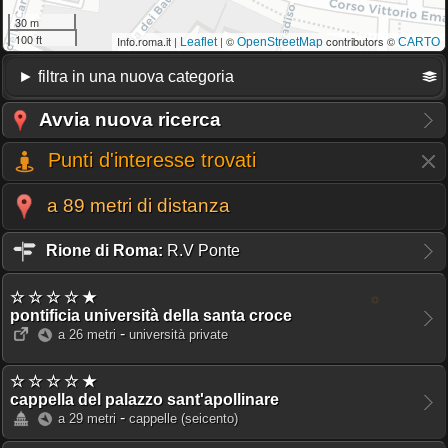
30 m
100 ft
Info.roma.it |
| ©
contributors ©
Leaflet
OpenStreetMap
CARTO
Avvia nuova ricerca
Punti d'interesse trovati
a 89 metri di distanza
Rione di Roma:
R.V Ponte
☆ ☆ ☆ ☆ ★
pontificia università della santa croce
-
a 26 metri
università private
☆ ☆ ☆ ☆ ★
cappella del palazzo sant'apollinare
-
a 29 metri
cappelle
(seicento)