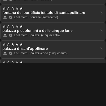
☆ ☆ ☆ ☆ ★
fontana del pontificio istituto di sant'apollinare
-
a 50 metri
fontane
(settecento)
☆ ☆ ☆ ☆ ★
palazzo piccolomini o delle cinque lune
-
a 50 metri
palazzi
(cinquecento)
☆ ☆ ★ ★ ★
palazzo di sant'apollinare
-
a 51 metri
palazzi-corte
(cinquecento)
☆ ☆ ☆ ☆ ★
opera nazionale per il mezzogiorno d’italia
-
a 52 metri
istituti religiosi
☆ ☆ ☆ ☆ ★
targa del rione ponte a tor sanguigna
-
a 52 metri
targhe
(settecento)
☆ ☆ ☆ ☆ ★
targa in memoria di simone pacoret de saint bon