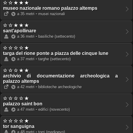
☆ ☆ ★ ★ ★
museo nazionale romano palazzo altemps
-
a 35 metri
musei nazionali
☆ ☆ ★ ★ ★
sant'apollinare
-
a 36 metri
basiliche
(settecento)
☆ ☆ ☆ ☆ ★
targa del rione ponte a piazza delle cinque lune
-
a 37 metri
targhe
(settecento)
☆ ☆ ☆ ★ ★
archivio di documentazione archeologica a
palazzo altemps
-
a 42 metri
biblioteche archeologiche
☆ ☆ ☆ ☆ ★
palazzo saint bon
-
a 47 metri
edifici
(novecento)
☆ ☆ ☆ ☆ ★
tor sanguigna
-
a 48 metri
torri
(medioevo)